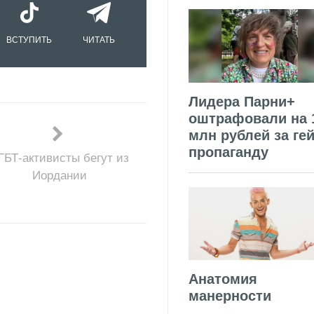
ВСТУПИТЬ
ЧИТАТЬ
Лидера Парни+
оштрафовали на 
млн рублей за гей
пропаганду
ГБТ-активисты бегут из
Иордании
Анатомия
манерности