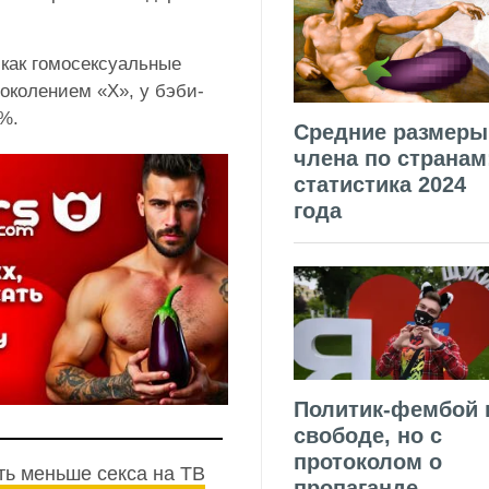
как гомосексуальные
околением «X», у бэби-
%.
Средние размеры
члена по странам
статистика 2024
года
Политик-фембой 
свободе, но с
протоколом о
ть меньше секса на ТВ
пропаганде