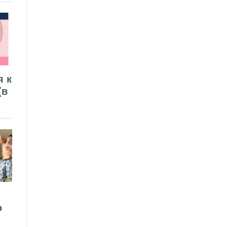
я к
(в
о