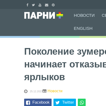
Skip
НОВОСТИ
С
to
content
ENGLISH
Поколение зумер
начинает отказы
ярлыков
Новости
25.12.2023
Facebook
Twitter