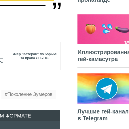
Иллюстрированн
Умер "ветеран" по борьбе
гей-камасутра
 —
за права ЛГБТК+
т»
Поколение Зумеров
Лучшие гей-кана
ОМ ФОРМАТЕ
в Telegram