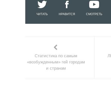
ЧИТАТЬ
НРАВИТСЯ
СМОТРЕТЬ
Статистика по самым
Л
«возбужденным» гей городам
и странам