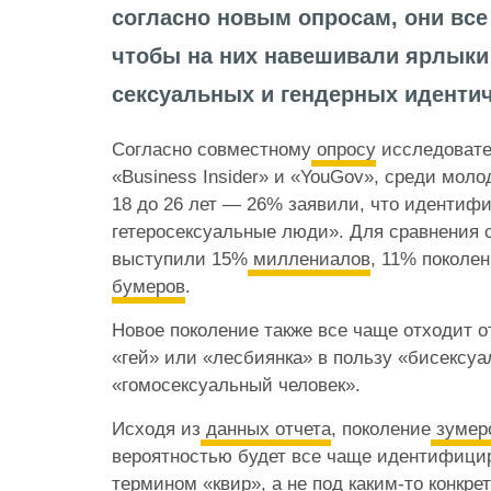
согласно новым опросам, они все
чтобы на них навешивали ярлыки
сексуальных и гендерных иденти
Согласно совместному
опросу
исследовате
«Business Insider» и «YouGov», среди моло
18 до 26 лет — 26% заявили, что идентифи
гетеросексуальные люди». Для сравнения 
выступили 15%
миллениалов
, 11% поколен
бумеров
.
Новое поколение также все чаще отходит 
«гей» или «лесбиянка» в пользу «бисексуа
«гомосексуальный человек».
Исходя из
данных отчета
, поколение
зумер
вероятностью будет все чаще идентифици
термином «квир», а не под каким-то конкр