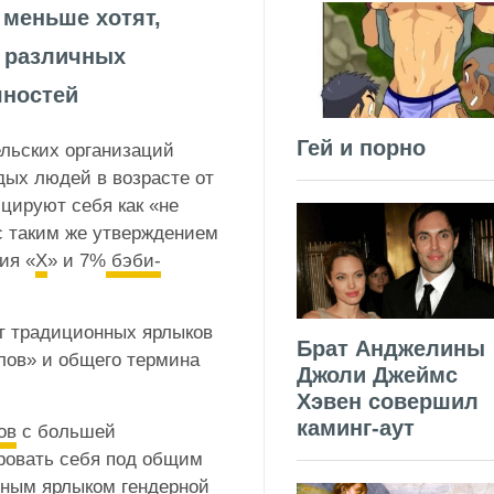
 меньше хотят,
 различных
чностей
Гей и порно
льских организаций
дых людей в возрасте от
цируют себя как «не
с таким же утверждением
ия «
X
» и 7%
бэби-
от традиционных ярлыков
Брат Анджелины
лов» и общего термина
Джоли Джеймс
Хэвен совершил
каминг-аут
ов
с большей
ровать себя под общим
етным ярлыком гендерной