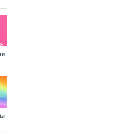
ая
лы