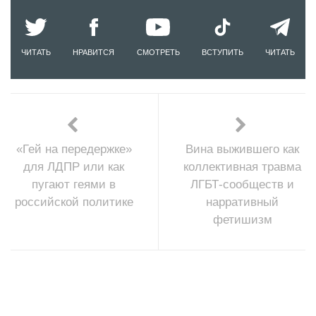
ЧИТАТЬ
НРАВИТСЯ
СМОТРЕТЬ
ВСТУПИТЬ
ЧИТАТЬ
«Гей на передержке»
Вина выжившего как
для ЛДПР или как
коллективная травма
пугают геями в
ЛГБТ-сообществ и
российской политике
нарративный
фетишизм