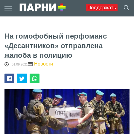
Skip
Поддержать
to
content
На гомофобный перфоманс
«Десантников» отправлена
жалоба в полицию
Новости
01.09.2021