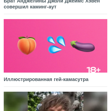
Брат Анджелины Джоли Джеймс Хэвен
совершил каминг-аут
Иллюстрированная гей-камасутра