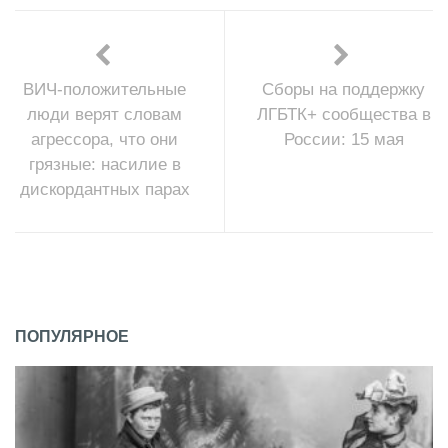
ВИЧ-положительные
Сборы на поддержку
люди верят словам
ЛГБТК+ сообщества в
агрессора, что они
России: 15 мая
грязные: насилие в
дискордантных парах
ПОПУЛЯРНОЕ