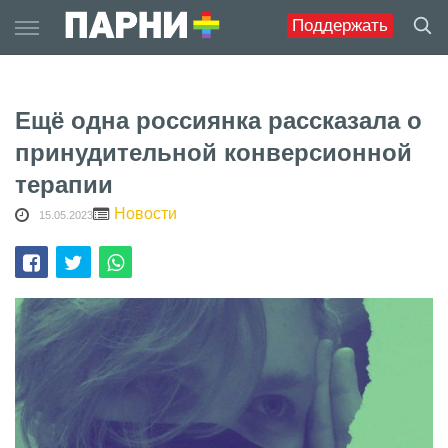
Skip
Поддержать
to
content
Ещё одна россиянка рассказала о
принудительной конверсионной
терапии
Новости
15.05.2023