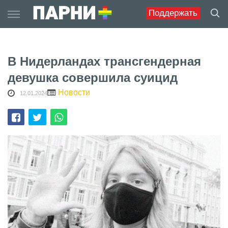
Skip
Поддержать
to
content
В Нидерландах трансгендерная
девушка совершила суицид
Новости
12.01.2024