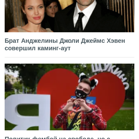
Брат Анджелины Джоли Джеймс Хэвен
совершил каминг-аут
Политик-фембой на свободе, но с