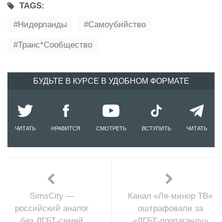
TAGS:
Нидерланды
Самоубийство
Транс*сообщество
БУДЬТЕ В КУРСЕ В УДОБНОМ ФОРМАТЕ
ЧИТАТЬ
НРАВИТСЯ
СМОТРЕТЬ
ВСТУПИТЬ
ЧИТАТЬ
SimsCity —
Канал «Ля-минор ТВ»
российский аналог
оштрафовали за
без ЛГБТ-семей
«ЛГБТ-пропаганду»