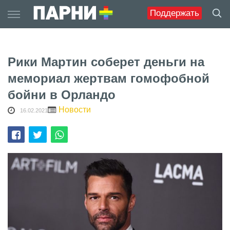
Skip
Поддержать
to
content
Рики Мартин соберет деньги на
мемориал жертвам гомофобной
бойни в Орландо
Новости
16.02.2021