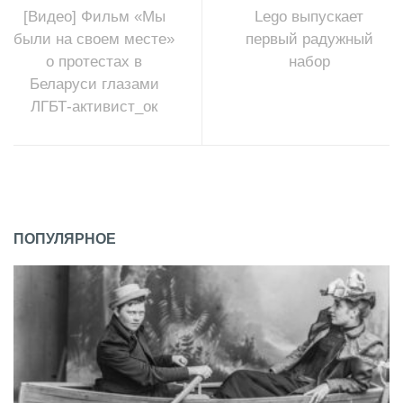
[Видео] Фильм «Мы
Lego выпускает
были на своем месте»
первый радужный
о протестах в
набор
Беларуси глазами
ЛГБТ-активист_ок
ПОПУЛЯРНОЕ