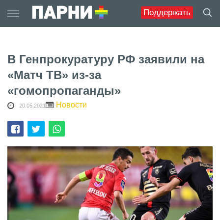
Skip
Поддержать
to
content
В Генпрокуратуру РФ заявили на
«Матч ТВ» из-за
«гомопропаганды»
Новости
20.05.2021