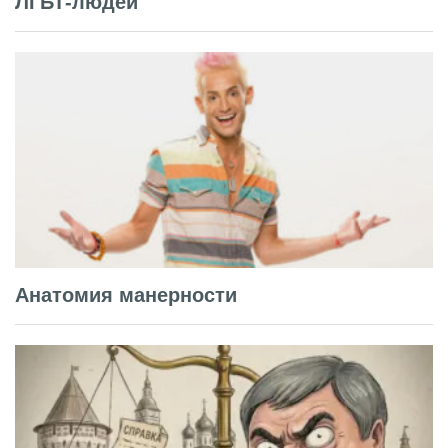
ЛГБТ-людей
Анатомия манерности