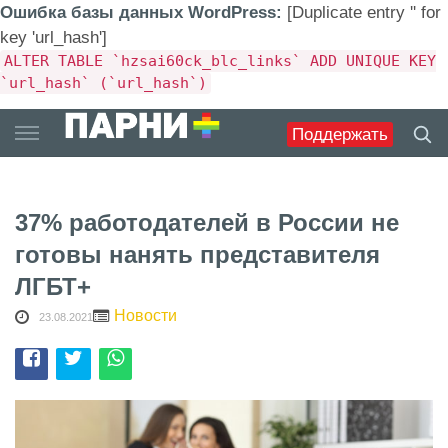
Ошибка базы данных WordPress:
[Duplicate entry '' for
key 'url_hash']
ALTER TABLE `hzsai60ck_blc_links` ADD UNIQUE KEY
`url_hash` (`url_hash`)
Skip
Поддержать
to
content
37% работодателей в России не
готовы нанять представителя
ЛГБТ+
Новости
23.08.2021