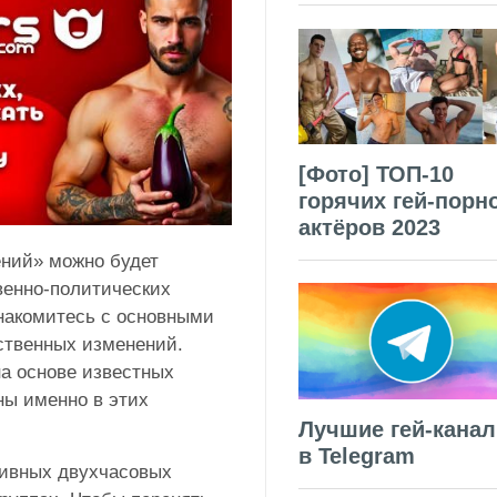
[Фото] ТОП-10
горячих гей-порн
актёров 2023
ений» можно будет
венно-политических
знакомитесь с основными
ственных изменений.
на основе известных
ны именно в этих
Лучшие гей-кана
в Telegram
тивных двухчасовых