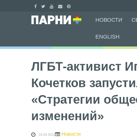
Skip
НОВОСТИ
С
to
content
ENGLISH
ЛГБТ-активист И
Кочетков запусти
«Стратегии общ
изменений»
Новости
16.09.2021