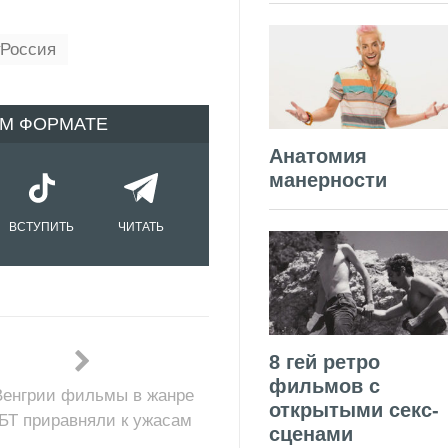
Россия
ОМ ФОРМАТЕ
Анатомия
манерности
ВСТУПИТЬ
ЧИТАТЬ
8 гей ретро
фильмов с
Венгрии фильмы в жанре
открытыми секс-
БТ приравняли к ужасам
сценами