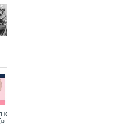
я к
(в