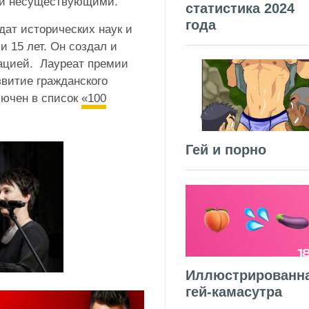
ли несуществующими.
статистика 2024
года
дат исторических наук и
 15 лет. Он создал и
ацией. Лауреат премии
звитие гражданского
лючен в список
«100
Гей и порно
Иллюстрированн
гей-камасутра