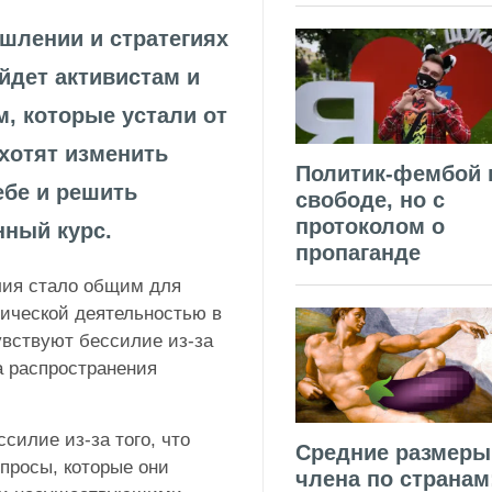
шлении и стратегиях
йдет активистам и
, которые устали от
 хотят изменить
Политик-фембой 
ебе и решить
свободе, но с
протоколом о
ный курс.
пропаганде
илия стало общим для
тической деятельностью в
увствуют бессилие из-за
а распространения
силие из-за того, что
Средние размеры
опросы, которые они
члена по странам