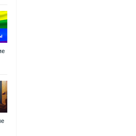
ие
ие