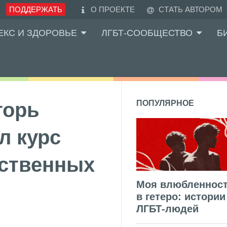
ПОДДЕРЖАТЬ
О ПРОЕКТЕ
СТАТЬ АВТОРОМ
ЕКС И ЗДОРОВЬЕ
ЛГБТ-СООБЩЕСТВО
Б
горь
ПОПУЛЯРНОЕ
л курс
ественных
Моя влюбленнос
в гетеро: истории
ЛГБТ-людей