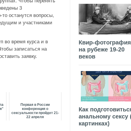
группах. Чтобы перенять
оведены 3
-то останутся вопросы,
ведущим и участниками
п во время курса и в
Квир-фотография
на рубеже 19-20
Чтобы записаться на
веков
оставить заявку.
ла
Первая в России
Как подготовитьс
я"
конференция о
сексуальности пройдет 21-
анальному сексу 
22 апреля
картинках)