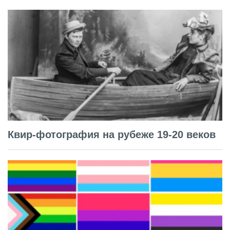
Квир-фотография на рубеже 19-20 веков