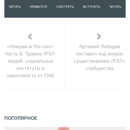
ЧИТАТЬ
НРАВИТСЯ
СМОТРЕТЬ
ВСТУПИТЬ
ЧИТАТЬ
«Умираю в России»:
Артемий Лебедев
Часть 8. Травма ЛГБТ-
поставил под вопрос
людей, социальные
существование ЛГБТ+
институты и
сообщества
зависимость от ПАВ
ПОПУЛЯРНОЕ