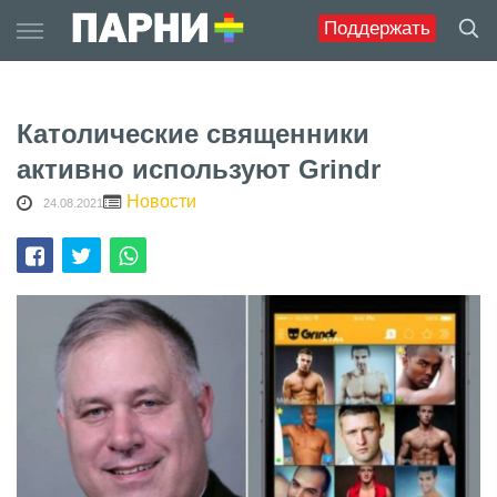
Skip
Поддержать
to
content
Католические священники
активно используют Grindr
Новости
24.08.2021