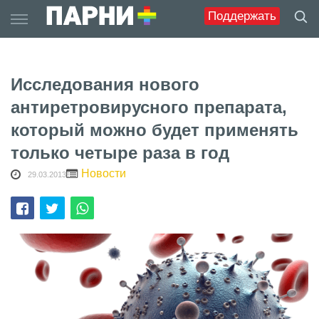
Skip
Поддержать
to
content
Исследования нового
антиретровирусного препарата,
который можно будет применять
только четыре раза в год
Новости
29.03.2013