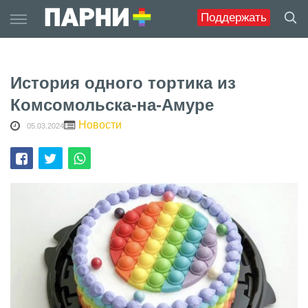
Skip
Поддержать
to
content
История одного тортика из
Комсомольска-на-Амуре
Новости
05.03.2024