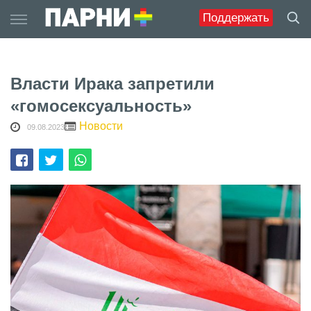
Skip
Поддержать
to
content
Власти Ирака запретили
«гомосексуальность»
Новости
09.08.2023