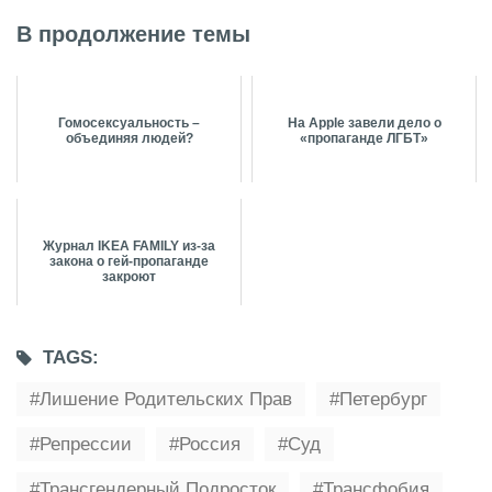
В продолжение темы
Гомосексуальность –
На Apple завели дело о
объединяя людей?
«пропаганде ЛГБТ»
Журнал IKEA FAMILY из-за
закона о гей-пропаганде
закроют
TAGS:
Лишение Родительских Прав
Петербург
Репрессии
Россия
Суд
Трансгендерный Подросток
Трансфобия