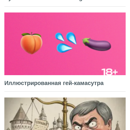
Иллюстрированная гей-камасутра