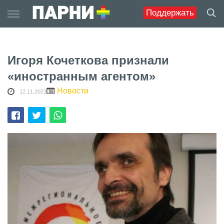
Skip
Поддержать
to
content
Игоря Кочеткова признали
«иностранным агентом»
Новости
12.11.2021