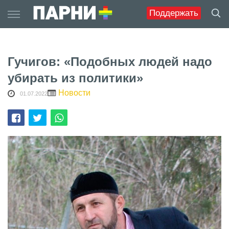
Skip
Поддержать
to
content
Гучигов: «Подобных людей надо
убирать из политики»
Новости
01.07.2022