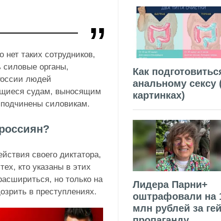
 нет таких сотрудников,
ь силовые органы,
Как подготовитьс
России людей
анальному сексу 
ющиеся судам, выносящим
картинках)
 подчинены силовикам.
 россиян?
ействия своего диктатора,
ех, кто указаны в этих
расшириться, но только на
Лидера Парни+
дозрить в преступлениях.
оштрафовали на 
млн рублей за гей
пропаганду