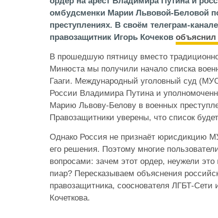
ордер на арест Владимира Путина и рос
омбудсменки Марии Львовой-Беловой п
преступлениях. В своём телеграм-канал
правозащитник Игорь Кочеков
объясни
В прошедшую пятницу вместо традиционног
Минюста мы получили начало списка военн
Гааги. Международный уголовный суд (МУС
России Владимира Путина и уполномоченн
Марию Львову-Белову в военных преступле
Правозащитники уверены, что список буде
Однако Россия не признаёт юрисдикцию МУ
его решения. Поэтому многие пользовател
вопросами: зачем этот ордер, неужели это
пиар? Пересказываем объяснения российск
правозащитника, сооснователя ЛГБТ-Сети 
Кочеткова.