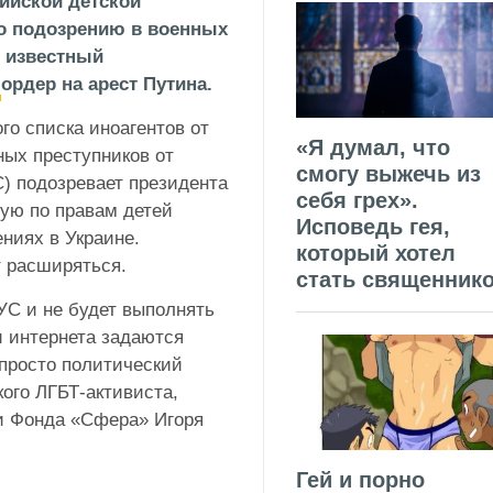
сийской детской
о подозрению в военных
е известный
л
ордер на арест Путина.
о списка иноагентов от
«Я думал, что
ых преступников от
смогу выжечь из
) подозревает президента
себя грех».
ую по правам детей
Исповедь гея,
ниях в Украине.
который хотел
т расширяться.
стать священник
С и не будет выполнять
и интернета задаются
 просто политический
ого ЛГБТ-активиста,
и Фонда «Сфера» Игоря
Гей и порно