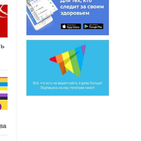
ть
ва