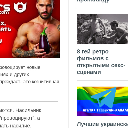
8 гей ретро
фильмов с
открытыми секс-
ровоцирует новые
сценами
циях и других
реждает: это когнитивная
аются. Насильник
“провоцируют”, а
Лучшие украинск
ать насилие.