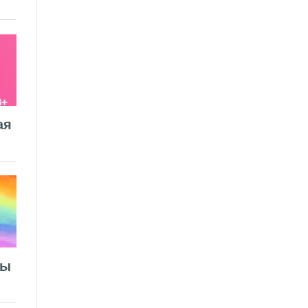
ая
лы