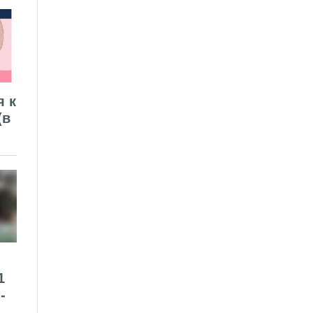
я к
(в
1
-