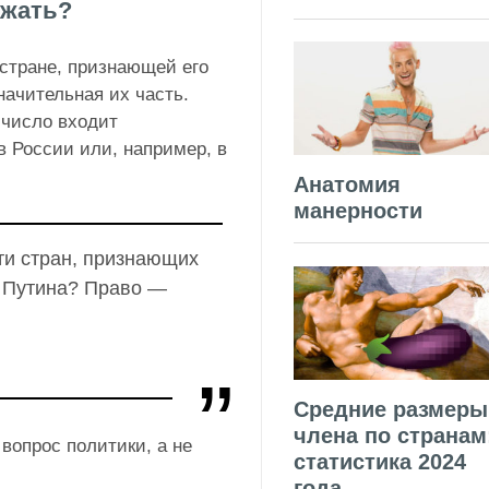
ржать?
 стране, признающей его
начительная их часть.
 число входит
в России или, например, в
Анатомия
манерности
ти стран, признающих
 Путина? Право —
Средние размеры
члена по странам
вопрос политики, а не
статистика 2024
года