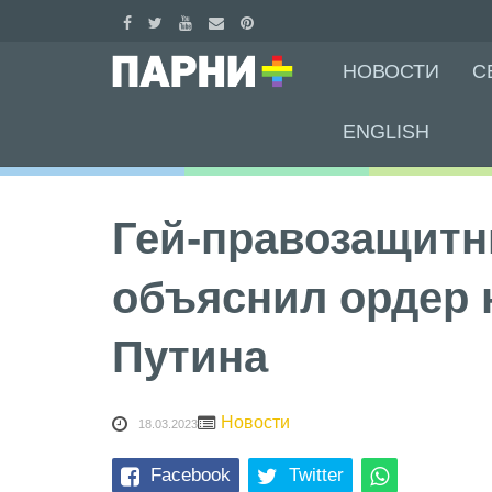
Skip
НОВОСТИ
С
to
content
ENGLISH
Гей-правозащитн
объяснил ордер 
Путина
Новости
18.03.2023
Facebook
Twitter