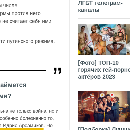
ЛГБТ телеграм-
м числе
каналы
ормы против него
 не считает себя ими
ти путинского режима,
[Фото] ТОП-10
горячих гей-порн
актёров 2023
займётся
ями?
на не только война, но и
обенно болезненно то,
л Идрис Арсамиков
. Но
[Подборка] Лучш