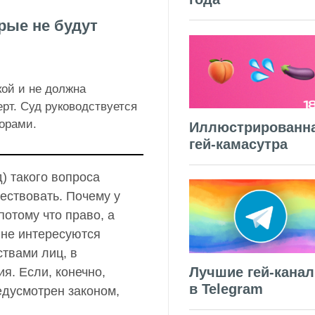
рые не будут
кой и не должна
ерт. Суд руководствуется
орами.
Иллюстрированн
гей-камасутра
д) такого вопроса
ествовать. Почему у
отому что право, а
 не интересуются
твами лиц, в
Лучшие гей-кана
я. Если, конечно,
в Telegram
едусмотрен законом,