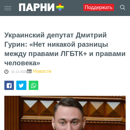
Skip
Поддержать
to
content
Украинский депутат Дмитрий
Гурин: «Нет никакой разницы
между правами ЛГБТК+ и правами
человека»
Новости
02.12.2025