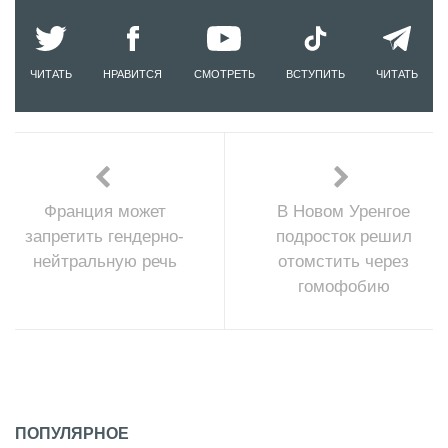
ЧИТАТЬ
НРАВИТСЯ
СМОТРЕТЬ
ВСТУПИТЬ
ЧИТАТЬ
Франция может
В Новом Уренгое
запретить гендерно-
подросток решил
нейтральную речь
отомстить через
гомофобию
ПОПУЛЯРНОЕ