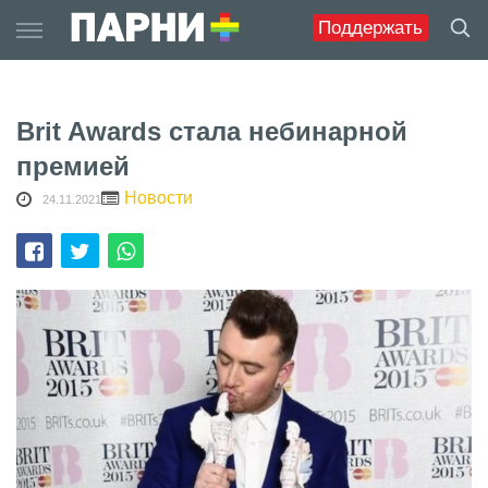
Skip
Поддержать
to
content
Brit Awards стала небинарной
премией
Новости
24.11.2021