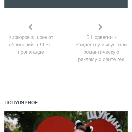
Киркоров в шоке от
В Норвегии к
обвинений в ЛГБТ-
Рождеству выпустили
пропаганде
романтическую
рекламу о санте гее
ПОПУЛЯРНОЕ