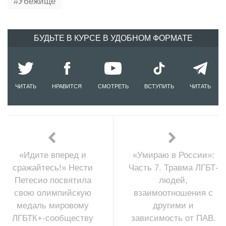
Убежище
БУДЬТЕ В КУРСЕ В УДОБНОМ ФОРМАТЕ
ЧИТАТЬ
НРАВИТСЯ
СМОТРЕТЬ
ВСТУПИТЬ
ЧИТАТЬ
«Идите вперед и
«Умираю в России»:
сражайтесь!» Нести
Часть 7. Травма ЛГБТ-
Петесио посвятила
людей,
свою олимпийскую
взаимоотношения с
медаль мировому
другими и
ЛГБТК+-сообществу
зависимость от ПАВ.