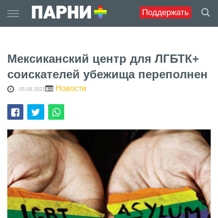
Skip
Поддержать
to
content
Мексиканский центр для ЛГБТК+
соискателей убежища переполнен
Новости
05.08.2021