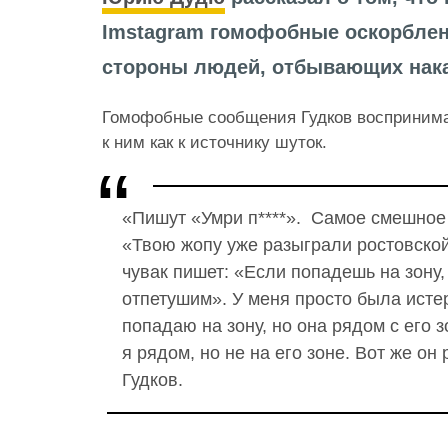
Imstagram гомофобные оскорблен
стороны людей, отбывающих нака
Гомофобные сообщения Гудков воспринима
к ним как к источнику шуток.
«Пишут «Умри п****». Самое смешное
«Твою жопу уже разыграли ростовско
чувак пишет: «Если попадешь на зону,
отпетушим». У меня просто была истер
попадаю на зону, но она рядом с его зо
я рядом, но не на его зоне. Вот же он
Гудков.