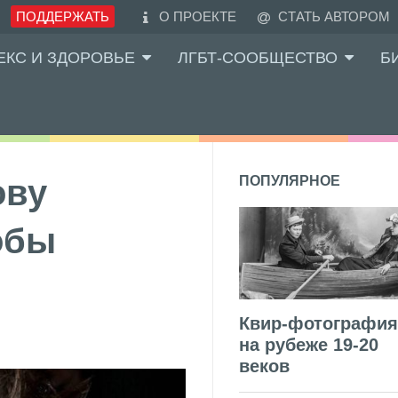
ПОДДЕРЖАТЬ
О ПРОЕКТЕ
СТАТЬ АВТОРОМ
ЕКС И ЗДОРОВЬЕ
ЛГБТ-СООБЩЕСТВО
Б
ову
ПОПУЛЯРНОЕ
обы
Квир-фотография
на рубеже 19-20
веков