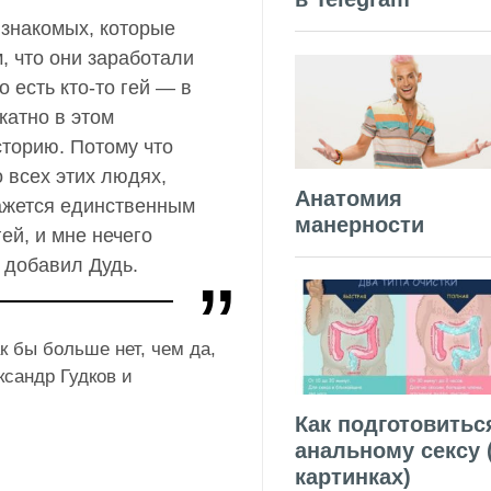
 знакомых, которые
м, что они заработали
о есть кто-то гей — в
катно в этом
сторию. Потому что
о всех этих людях,
Анатомия
кажется единственным
манерности
гей, и мне нечего
 добавил Дудь.
к бы больше нет, чем да,
ксандр Гудков и
Как подготовитьс
анальному сексу 
картинках)