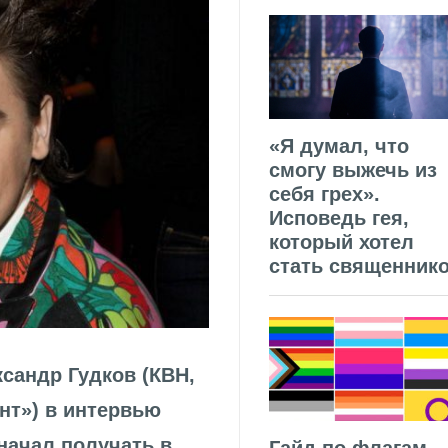
«Я думал, что
смогу выжечь из
себя грех».
Исповедь гея,
который хотел
стать священник
сандр Гудков (КВН,
нт») в интервью
 начал получать в