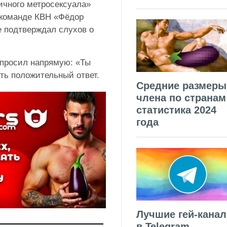
ичного метросексуала»
в команде КВН «Фёдор
е подтверждал слухов о
просил напрямую: «Ты
ть положительный ответ.
Средние размеры
члена по странам
статистика 2024
года
Лучшие гей-кана
в Telegram