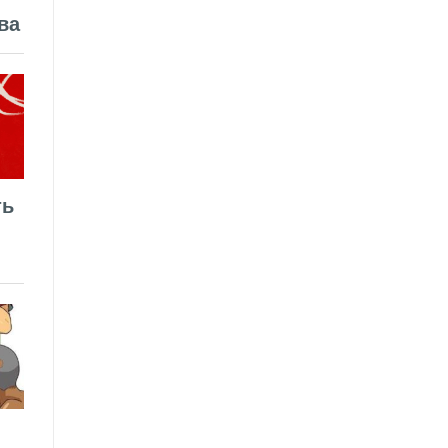
ва
ть