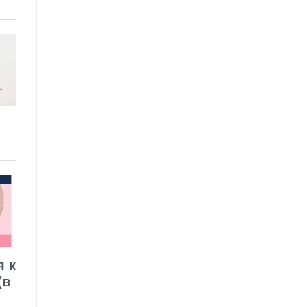
я к
(в