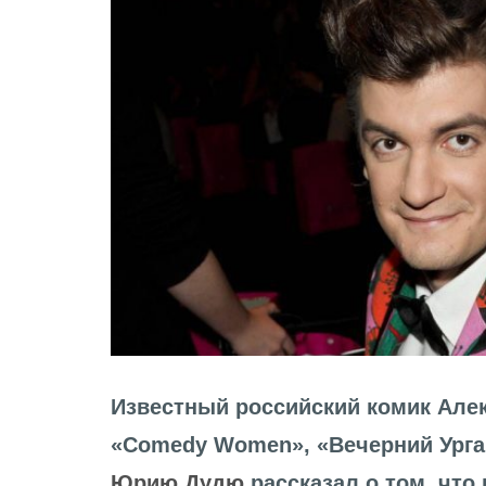
Известный российский комик Алек
«Comedy Women», «Вечерний Урга
Юрию Дудю
рассказал о том, что