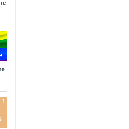
те
ие