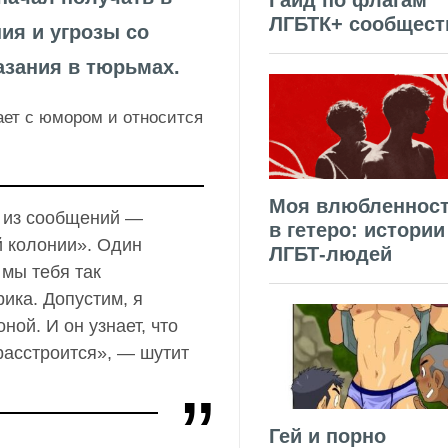
Гайд по флагам
ЛГБТК+ сообщест
ия и угрозы со
зания в тюрьмах.
ет с юмором и относится
Моя влюбленнос
 из сообщений —
в гетеро: истории
й колонии». Один
ЛГБТ-людей
 мы тебя так
ика. Допустим, я
ной. И он узнает, что
 расстроится», — шутит
Гей и порно