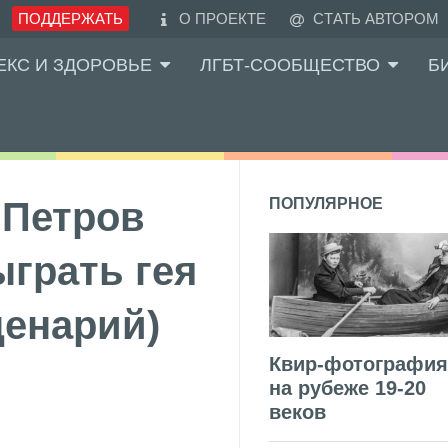
ПОДДЕРЖАТЬ
О ПРОЕКТЕ
СТАТЬ АВТОРОМ
ЕКС И ЗДОРОВЬЕ
ЛГБТ-СООБЩЕСТВО
Б
 Петров
ПОПУЛЯРНОЕ
ыграть гея
ценарий)
Квир-фотография
на рубеже 19-20
веков