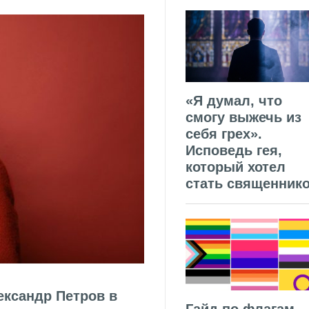
«Я думал, что
смогу выжечь из
себя грех».
Исповедь гея,
который хотел
стать священник
ександр Петров в