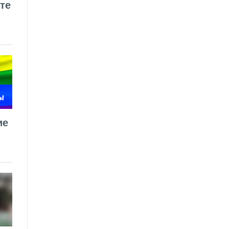
те
ие