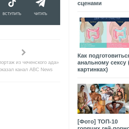
сценами
ВСТУПИТЬ
ЧИТАТЬ
Как подготовитьс
анальному сексу 
портаж из чеченского ада»
картинках)
оказал канал ABC News
[Фото] ТОП-10
горячих гей-порн