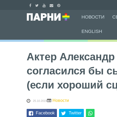
Skip
НОВОСТИ
С
to
content
ENGLISH
Актер Александр
согласился бы с
(если хороший с
Новости
25.10.2019
Facebook
Twitter