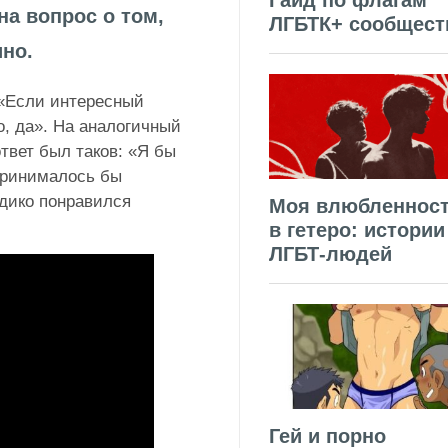
Гайд по флагам
на вопрос о том,
ЛГБТК+ сообщест
ино.
«Если интересный
о, да»
. На аналогичный
твет был таков:
«Я бы
спринималось бы
дико понравился
Моя влюбленнос
в гетеро: истории
ЛГБТ-людей
Гей и порно