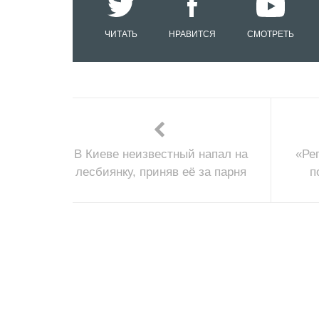
ЧИТАТЬ
НРАВИТСЯ
СМОТРЕТЬ
В Киеве неизвестный напал на
«Ре
лесбиянку, приняв её за парня
п