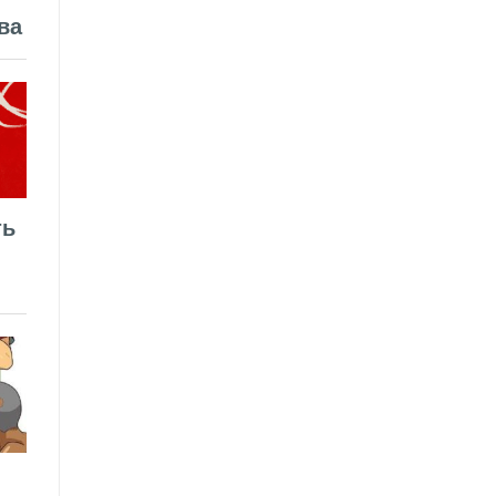
ва
ть