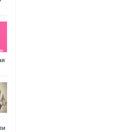
ая
ли