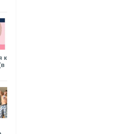
я к
(в
о