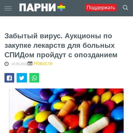
Skip
Поддержать
to
content
Забытый вирус. Аукционы по
закупке лекарств для больных
СПИДом пройдут с опозданием
Новости
24.06.2010