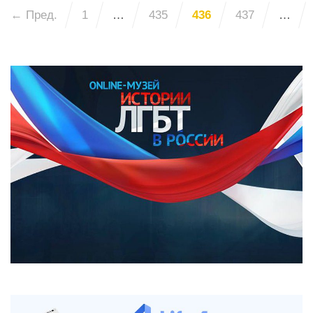
← Пред.
1
…
435
436
437
…