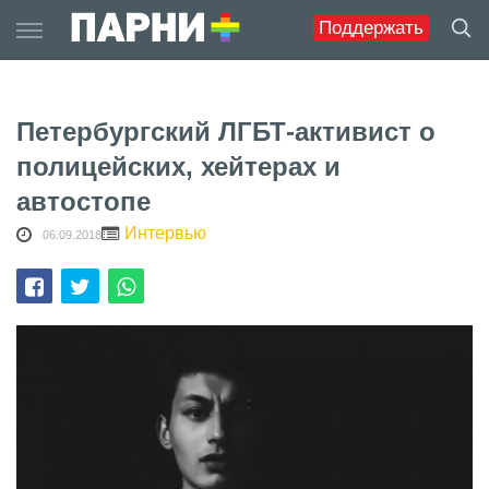
Skip
Поддержать
to
content
Петербургский ЛГБТ-активист о
полицейских, хейтерах и
автостопе
Интервью
06.09.2018