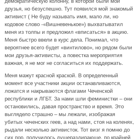
демократическую колонну, в которой были мои
друзья, но безуспешно. Тут появился мой знакомый
активист ( Не буду называть имя, мало ли, но
кодовое слово -«Вишневенькое») выхватыватил
меня из толпы и предложил «вписаться» в акцию.
Меня быстро ввели в курс дела. Понимал, что
вероятнее всего будет «винтилово», но рядом были
мои друзья-активисты, а повестка мероприятия
важная, я не мог не согласиться их поддержать.
Меня мажут красной краской. В определенный
момент все участники акции останавливаются,
ложатся и накрываются флагами Чеченской
республики и ЛГБТ. За нами шли феминистки – они
остановились, давая пространство и время. Это
выглядело страшно – мы лежали, изображая
убитых чеченских геев, а над нами, стоя на коленях,
рыдали несколько активисток. Тот визг я помню до
сих пор, получилось душераздирающе, по крайней