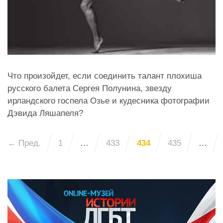
Что произойдет, если соединить талант плохиша
русского балета Сергея Полунина, звезду
ирландского госпела Озье и кудесника фотографии
Дэвида Ляшапеля?
← Пред.
1
…
433
434
435
…