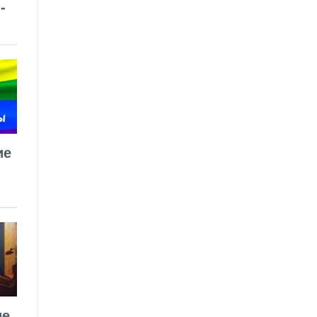
-
ие
ие