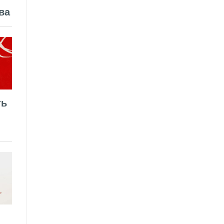
ва
ть