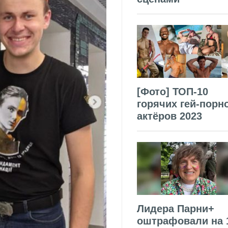
[Фото] ТОП-10
горячих гей-порн
актёров 2023
Лидера Парни+
оштрафовали на 