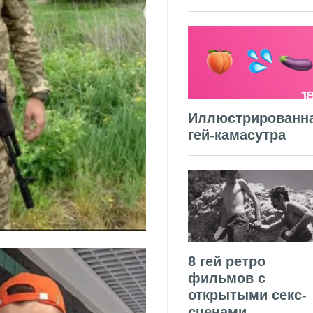
Иллюстрированн
гей-камасутра
8 гей ретро
фильмов с
открытыми секс-
сценами