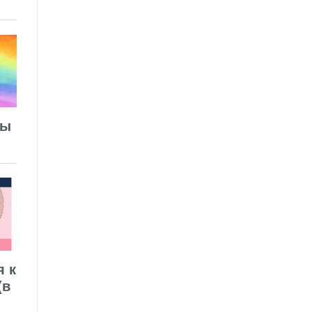
лы
я к
(в