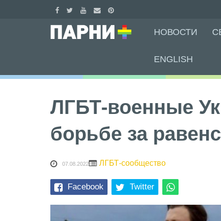
Skip
НОВОСТИ
С
to
content
ENGLISH
ЛГБТ-военные У
борьбе за равен
ЛГБТ-сообщество
07.08.2022
Facebook
Twitter