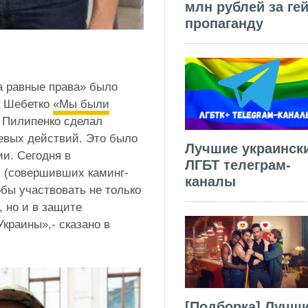
млн рублей за гей
пропаганду
а равные права» было
а Шебетко
«Мы были
р Пилипенко сделал
оевых действий. Это было
Лучшие украинск
и. Сегодня в
ЛГБТ телеграм-
х (совершивших каминг-
каналы
бы участвовать не только
, но и в защите
краины»,- сказано в
[Подборка] Лучш