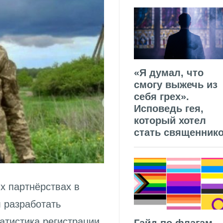
«Я думал, что
смогу выжечь из
себя грех».
Исповедь гея,
который хотел
стать священник
х партнёрствах в
 разработать
татистика регистрации