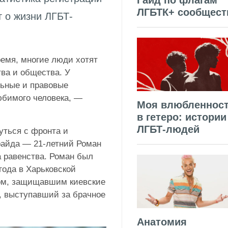
Гайд по флагам
ЛГБТК+ сообщест
 о жизни ЛГБТ-
ремя, многие люди хотят
тва и общества. У
ьные и правовые
юбимого человека, —
Моя влюбленнос
в гетеро: истории
ЛГБТ-людей
нуться с фронта и
райда — 21-летний Роман
а равенства. Роман был
года в Харьковской
ром, защищавшим киевские
, выступавший за брачное
Анатомия