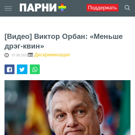
Skip
Поддержать
to
content
[Видео] Виктор Орбан: «Меньше
дрэг-квин»
Дискриминация
07.08.2022