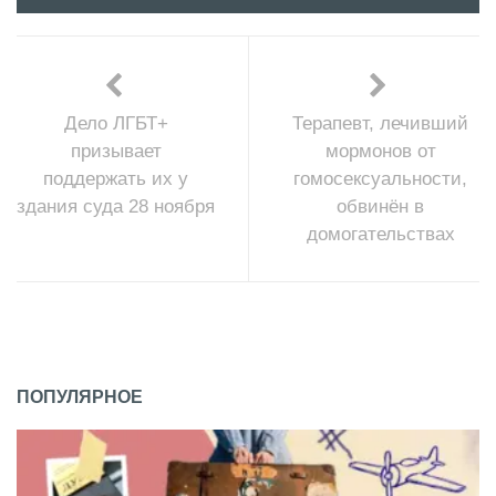
Дело ЛГБТ+
Терапевт, лечивший
призывает
мормонов от
поддержать их у
гомосексуальности,
здания суда 28 ноября
обвинён в
домогательствах
ПОПУЛЯРНОЕ