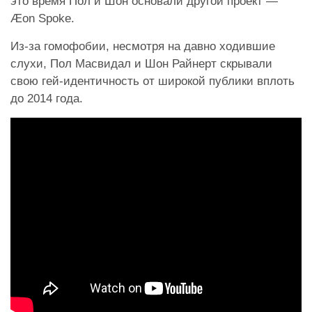
это время Пол и Шон основали другой проект —
Æon Spoke.
Из-за гомофобии, несмотря на давно ходившие
слухи, Пол Масвидал и Шон Райнерт скрывали
свою гей-идентичность от широкой публики вплоть
до 2014 года.