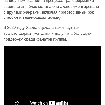
написанном Хаэлой; в процессе трансформации
своего стиля блэк-метала они экспериментировали
с другими жанрами, включая прогрессивный рок,
хип-хоп и электронную музыку.
В 2020 году Хаэла сделала камиг-аут как
трансгендерная женщина и получила большую
поддержку среди фанатов группы.