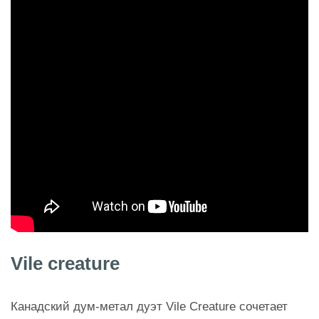
Vile creature
Канадский дум-метал дуэт Vile Creature сочетает