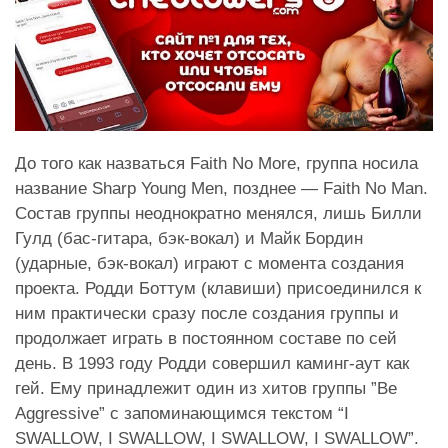
До того как назваться Faith No More, группа носила
название Sharp Young Men, позднее — Faith No Man.
Состав группы неоднократно менялся, лишь Билли
Гулд (бас-гитара, бэк-вокал) и Майк Бордин
(ударные, бэк-вокал) играют с момента создания
проекта. Родди Боттум (клавиши) присоединился к
ним практически сразу после создания группы и
продолжает играть в постоянном составе по сей
день. В 1993 году Родди совершил каминг-аут как
гей. Ему принадлежит один из хитов группы ”Be
Aggressive” с запоминающимся текстом “I
SWALLOW, I SWALLOW, I SWALLOW, I SWALLOW”.