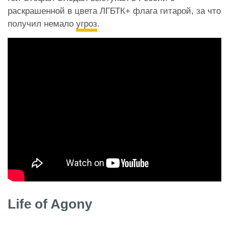
раскрашенной в цвета ЛГБТК+ флага гитарой, за что
получил немало
угроз
.
Life of Agony