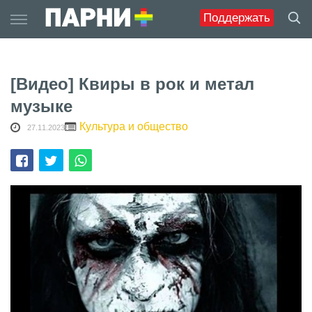
Skip
Поддержать
to
content
[Видео] Квиры в рок и метал
музыке
Культура и общество
27.11.2023