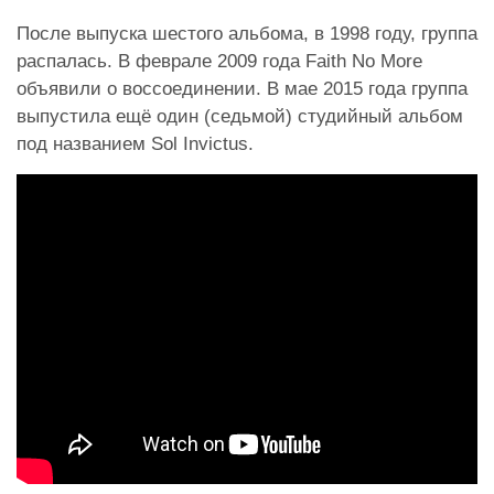
После выпуска шестого альбома, в 1998 году, группа
распалась. В феврале 2009 года Faith No More
объявили о воссоединении. В мае 2015 года группа
выпустила ещё один (седьмой) студийный альбом
под названием Sol Invictus.