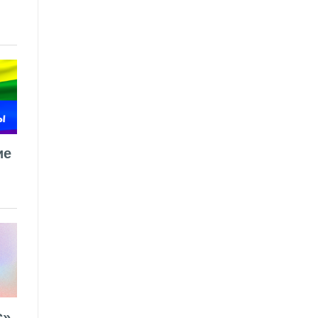
ие
».