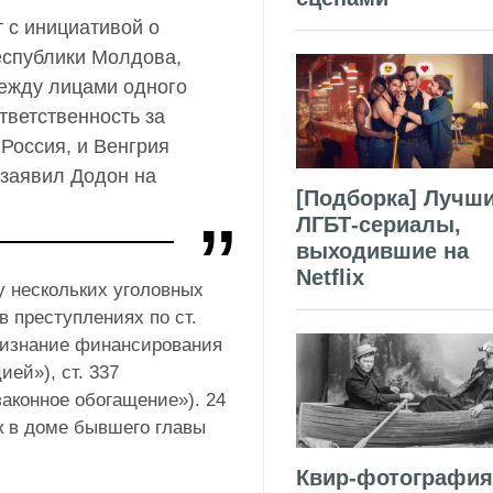
 с инициативой о
еспублики Молдова,
между лицами одного
тветственность за
 Россия, и Венгрия
 заявил Додон на
[Подборка] Лучш
ЛГБТ-сериалы,
выходившие на
Netflix
у нескольких уголовных
в преступлениях по ст.
Признание финансирования
ей»), ст. 337
законное обогащение»). 24
к в доме бывшего главы
Квир-фотография