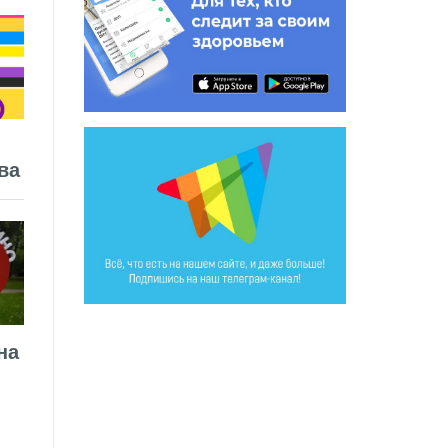
ва
на