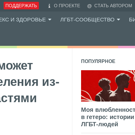
ПОДДЕРЖАТЬ
О ПРОЕКТЕ
СТАТЬ АВТОРОМ
ЕКС И ЗДОРОВЬЕ
ЛГБТ-СООБЩЕСТВО
Б
может
ПОПУЛЯРНОЕ
еления из-
астями
Моя влюбленнос
в гетеро: истории
ЛГБТ-людей