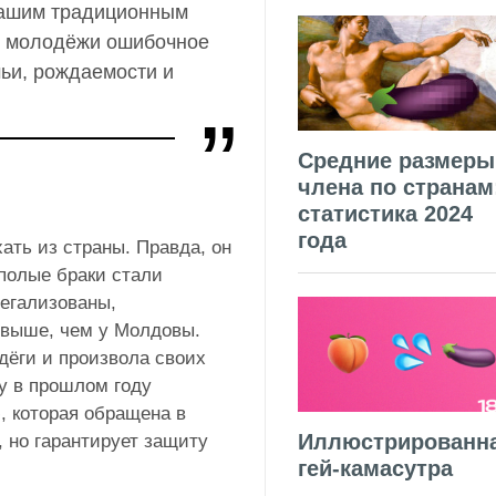
нашим традиционным
т молодёжи ошибочное
ьи, рождаемости и
Средние размеры
члена по странам
статистика 2024
года
ать из страны. Правда, он
ополые браки стали
легализованы,
 выше, чем у Молдовы.
дёги и произвола своих
у в прошлом году
 которая обращена в
Иллюстрированн
 но гарантирует защиту
гей-камасутра