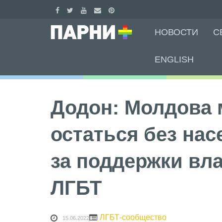
Skip
НОВОСТИ
С
to
content
ENGLISH
Додон: Молдова 
остаться без нас
за поддержки вл
ЛГБТ
ЛГБТ-сообщество
15.06.2022