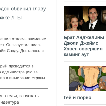
дон обвинил главу
ржке ЛГБТ-
Брат Анджелины
решил отвлечь внимание
Джоли Джеймс
л. Он запустил пиар-
Хэвен совершил
йи Санду. Досталось и
каминг-аут
орый проводится в
ю администрацию за
нив в вымирании страны.
ут семьи, запускать
Гей и порно
зидентура