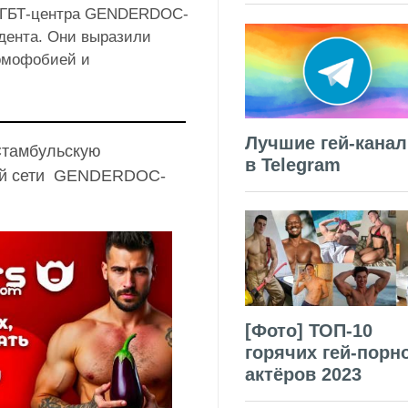
 ЛГБТ-центра GENDERDOC-
дента. Они выразили
гомофобией и
Лучшие гей-кана
Стамбульскую
в Telegram
ной сети GENDERDOC-
[Фото] ТОП-10
горячих гей-порн
актёров 2023