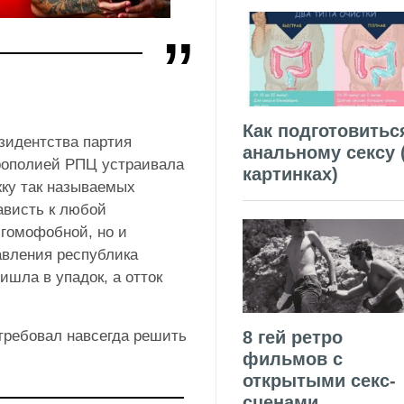
Как подготовитьс
езидентства партия
анальному сексу 
рополией РПЦ устраивала
картинках)
ку так называемых
ависть к любой
 гомофобной, но и
авления республика
ишла в упадок, а отток
требовал навсегда решить
8 гей ретро
фильмов с
открытыми секс-
сценами