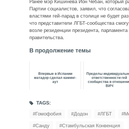
Ранее мэр Кишинева Ион Чебан, который ра
Партии социалистов, заявил, что согласо
властями гей-парад в столице не будет ра
что представители ЛГБТ-сообщества смогу
возле резиденции президента, парламента
правительства.
В продолжение темы
Впервые в Испании
Пределы индивидуальн
матадор сделал каминг-
ответственности гей
аут
сообщества в отношен
ВИЧ
TAGS:
Гомофобия
Додон
ЛГБТ
М
Санду
Стамбульская Конвенция