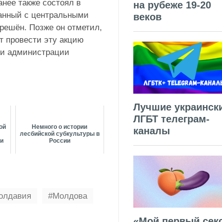
нее также состоял в
на рубеже 19-20
ванный с центральными
веков
зрешён. Позже он отметил,
т провести эту акцию
 и администрации
Лучшие украинск
ЛГБТ телеграм-
ой
Немного о истории
каналы
лесбийской субкультуры в
ии
России
олдавия
Молдова
«Мой первый секс