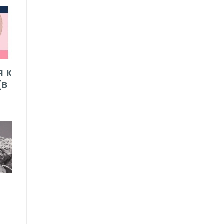
я к
(в