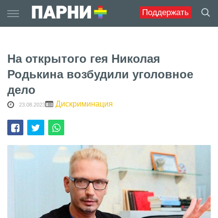
Skip
Поддержать
to
content
На открытого гея Николая
Родькина возбудили уголовное
дело
Дискриминация
23.08.2023