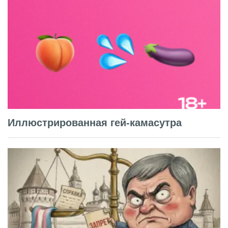
Иллюстрированная гей-камасутра