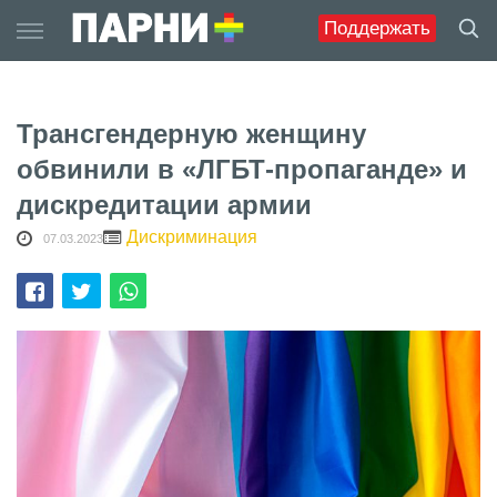
Skip
Поддержать
to
content
Трансгендерную женщину
обвинили в «ЛГБТ-пропаганде» и
дискредитации армии
Дискриминация
07.03.2023