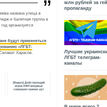
млн рублей за гей
пропаганду
еева названа улица в
ледж и балетная труппа в
 год организуется
ане
будут применяться
ированию «ЛГБТ-
Лучшие украинск
 Салават Харасов.
ЛГБТ телеграм-
каналы
[Видео] Действующий
игрок НФЛ впервые
совершил каминг-аут
В мире всего 7