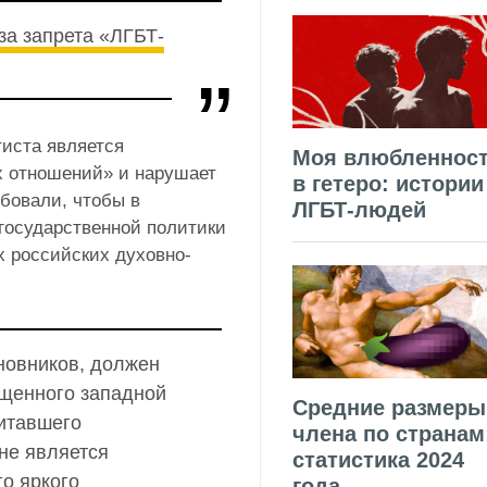
за запрета «ЛГБТ-
иста является
Моя влюбленнос
х отношений» и нарушает
в гетеро: истории
бовали, чтобы в
ЛГБТ-людей
государственной политики
 российских духовно-
новников, должен
ащенного западной
Средние размеры
читавшего
члена по странам
не является
статистика 2024
о яркого
года