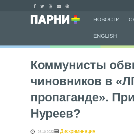
Skip
НОВОСТИ
С
to
content
ENGLISH
Коммунисты обв
чиновников в «Л
пропаганде». При
Нуреев?
Дискриминация
26.10.2023