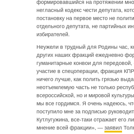
формировавшийся на протяжении мно
негласный кодекс чести депутата, ко
постановку на первое место не полит
отдельного депутата, не партийных ин
избирателей.
Неужели в трудный для Родины час, к
других наших фракций ежедневно фо
гуманитарные конвои для передовой,
участие в спецоперации, фракция КП
ничего лучше, как полить грязью выд
неотъемлемую часть не только респуб
всероссийской, но и мировой культуры
мы все гордимся. Я очень надеюсь, чт
поступило мне за подписью руководи
Кутлугужина, все-таки отражает его л
мнение всей фракции», —
заявил
Толк