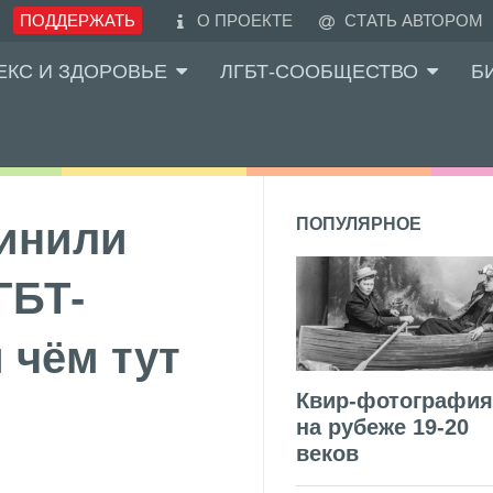
ПОДДЕРЖАТЬ
О ПРОЕКТЕ
СТАТЬ АВТОРОМ
ЕКС И ЗДОРОВЬЕ
ЛГБТ-СООБЩЕСТВО
Б
инили
ПОПУЛЯРНОЕ
ГБТ-
 чём тут
Квир-фотография
на рубеже 19-20
веков