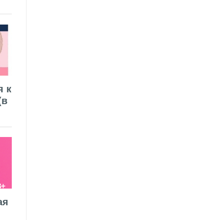
я к
(в
ая