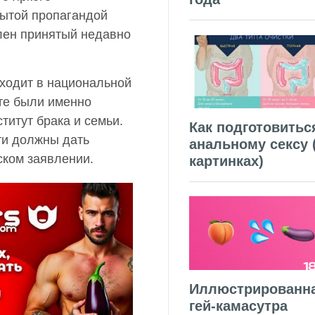
ытой пропагандой
лен принятый недавно
сходит в национальной
сте были именно
титут брака и семьи.
Как подготовитьс
ти должны дать
анальному сексу 
ском заявлении.
картинках)
Иллюстрированн
гей-камасутра