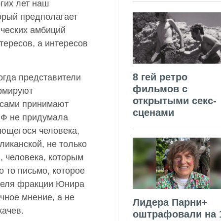
гих лет наш
торый предполагает
ических амбиций
тересов, а интересов
8 гей ретро
огда представители
фильмов с
рмируют
открытыми секс-
 сами принимают
сценами
РФ не придумала
ающегося человека,
ликанской, не только
, человека, которым
о то письмо, которое
теля фракции Юнира
ичное мнение, а не
Лидера Парни+
ачев.
оштрафовали на 