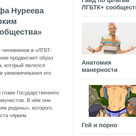
Гайд по флагам
ЛГБТК+ сообщест
фа Нуреева
рким
ообщества»
 чиновников в «ЛГБТ-
лике продвигают образ
Анатомия
а, который являлся
манерности
в увековечивания его
 главе Государственного
мунистов. В нём они
ем родины», которого
иста «ярким
Гей и порно