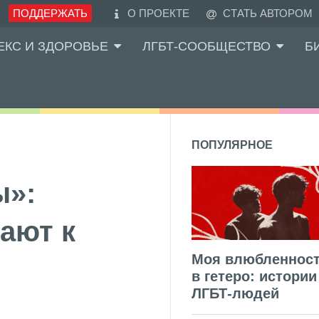
ПОДДЕРЖАТЬ
О ПРОЕКТЕ
СТАТЬ АВТОРОМ
ЕКС И ЗДОРОВЬЕ
ЛГБТ-СООБЩЕСТВО
Б
ПОПУЛЯРНОЕ
ы»:
ают к
Моя влюбленнос
в гетеро: истории
ЛГБТ-людей