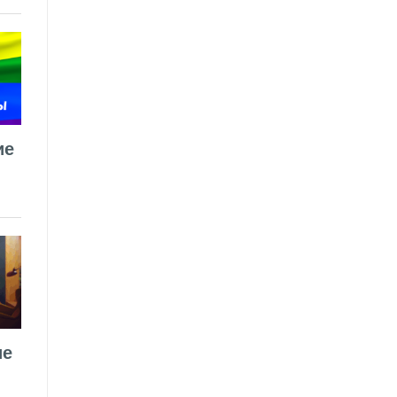
ие
ие