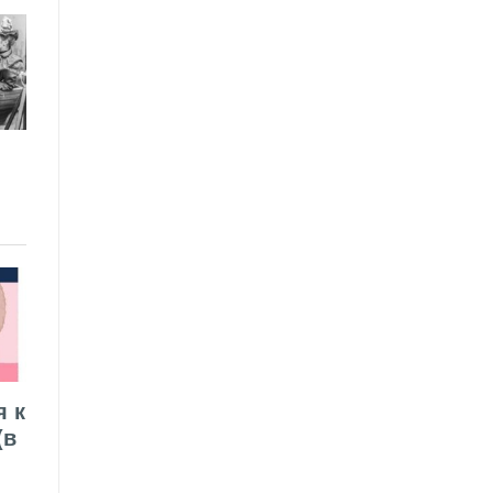
я к
(в