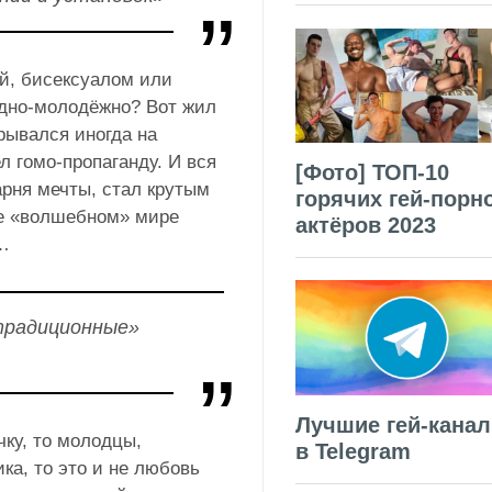
ой, бисексуалом или
одно-молодёжно? Вот жил
рывался иногда на
л гомо-пропаганду. И вся
[Фото] ТОП-10
арня мечты, стал крутым
горячих гей-порн
же «волшебном» мире
актёров 2023
…
традиционные»
Лучшие гей-кана
чку, то молодцы,
в Telegram
ка, то это и не любовь