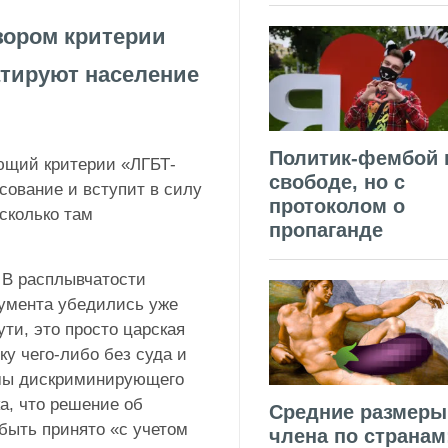
зором критерии
тируют население
Политик-фембой 
ющий критерии «ЛГБТ-
свободе, но с
сование и вступит в силу
протоколом о
 сколько там
пропаганде
 В расплывчатости
кумента убедились уже
ти, это просто царская
ку чего-либо без суда и
мы дискриминирующего
а, что решение об
Средние размеры
быть принято «с учетом
члена по странам