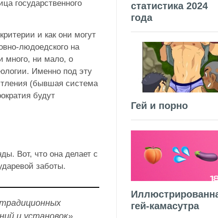
ица государственного
статистика 2024
года
критерии и как они могут
новно-людоедского на
 много, ни мало, о
ологии. Именно под эту
стления (бывшая система
рократия будут
Гей и порно
ды. Вот, что она делает с
ударевой заботы.
Иллюстрированн
етрадиционных
гей-камасутра
ний и установок»