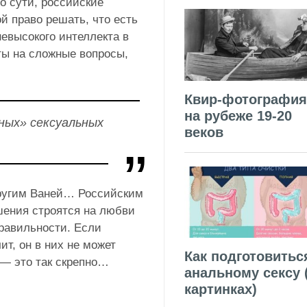
о сути, российские
й право решать, что есть
невысокого интеллекта в
ты на сложные вопросы,
Квир-фотография
на рубеже 19-20
ных» сексуальных
веков
другим Ваней… Российским
шения строятся на любви
правильности. Если
ит, он в них не может
Как подготовитьс
 — это так скрепно…
анальному сексу 
картинках)