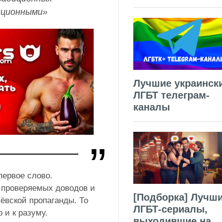
иционными»
Лучшие украинск
ЛГБТ телеграм-
каналы
первое слово.
 проверяемых доводов и
[Подборка] Лучш
ёвской пропаганды. То
ЛГБТ-сериалы,
 и к разуму.
выходившие на