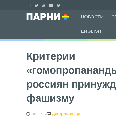
Skip
НОВОСТИ
С
to
content
ENGLISH
Критерии
«гомопропананд
россиян принужд
фашизму
Дискриминация
19.04.2023