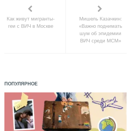
Как живут мигранты-
Мишель Казачкин:
геи с ВИЧ в Москве
«Важно поднимать
шум об эпидемии
ВИЧ среди МСМ»
ПОПУЛЯРНОЕ