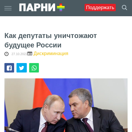
Skip
Поддержать
to
content
Как депутаты уничтожают
будущее России
Дискриминация
27.10.2022