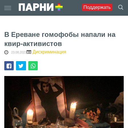
Skip
Поддержать
to
content
В Ереване гомофобы напали на
квир-активистов
Дискриминация
23.08.2023