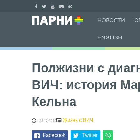
Skip
НОВОСТИ
С
to
content
ENGLISH
Полжизни с диаг
ВИЧ: история Ма
Кельна
Жизнь с ВИЧ
28.12.2019
Facebook
Twitter