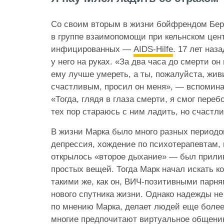
Со своим вторым в жизни бойфрендом Бер
в группе взаимопомощи при кельнском цен
инфицированных —
AIDS-Hilfe
. 17 лет наз
у него на руках. «За два часа до смерти он
ему лучше умереть, а ты, пожалуйста, жив
счастливым, просил он меня», — вспомина
«Тогда, глядя в глаза смерти, я смог переб
тех пор стараюсь с ним ладить, но счастли
В жизни Марка было много разных периодо
депрессия, хождение по психотерапевтам, 
открылось «второе дыхание» — был прили
простых вещей. Тогда Марк начал искать ко
такими же, как он, ВИЧ-позитивными парн
нового спутника жизни. Однако надежды не
по мнению Марка, делает людей еще более
многие предпочитают виртуальное общению