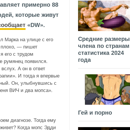
авляет примерно 88
юдей, которые живут
сообщает
«DW».
Средние размеры
ил Марка на улице с его
члена по странам
 плохо, — пишет
статистика 2024
я его с трудом
года
е румянец появился.
вслух. А он в ответ
апии». И тогда я впервые
вный. Он, улыбнувшись с
меня ВИЧ и два мопса».
Гей и порно
воем диагнозе. Тогда ему
реживет? Когда мопс Эдди