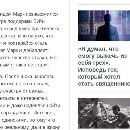
ндом Марк познакомился
тре поддержки ВИЧ-
ад Бернд умер практически
 шептал мне на ухо, что
и и постарайся стать
«Я думал, что
ет Марк и добавляет:
смогу выжечь из
ороть чувство страха, и с
себя грех».
вым я так и не стал».
Исповедь гея,
который хотел
в. После шока началась
стать священник
потом, по его словам,
в счастья от самых
нтакты в интернете с
ями и даже надеялся найти
 оправдались. Интернет,
 одинокими, потому что
 реальному, да и в жизни