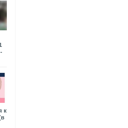
1
-
я к
(в