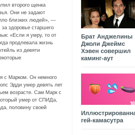
упил второго щенка
ья. Они не задают
пло близких людей», —
 за здоровье старшего
ык: «Если я умру, то от
Брат Анджелины
огда продлевала жизнь
Джоли Джеймс
ктейль из девяти
Хэвен совершил
Некоторые
каминг-аут
ся с Марком. Он немного
мопс Эдди умер девять лет
чьем возрасте. Сам Марк с
 который умер от СПИДа,
ода, половину своей
Иллюстрированн
гей-камасутра