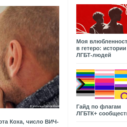
Моя влюбленнос
в гетеро: истории
ЛГБТ-людей
Гайд по флагам
ЛГБТК+ сообщест
та Коха, число ВИЧ-