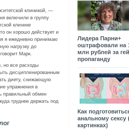
рситетской клиникой, —
ня включили в группу
тской клинике
то он хорошо действует и
Лидера Парни+
дня я ежедневно принимаю
оштрафовали на 
ную нагрузку до
млн рублей за гей
 говорит Марк.
пропаганду
, но все расходы
 быть дисциплинированным
ать диету, снижающую
кие упражнения в
ть правильный обмен
куда труднее держать под
Как подготовитьс
анальному сексу 
лог
картинках)