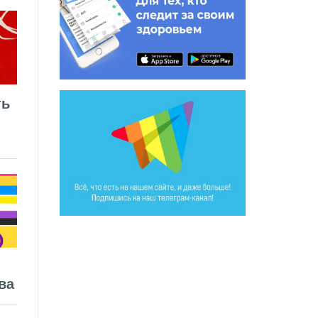
ть
ва