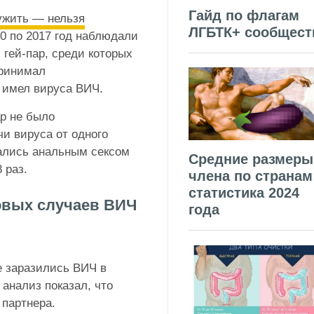
Гайд по флагам
ужить — нельзя
ЛГБТК+ сообщест
10 по 2017 год наблюдали
гей-пар, среди которых
принимал
 имел вируса ВИЧ.
ар не было
чи вируса от одного
мались анальным сексом
Средние размеры
 раз.
члена по странам
статистика 2024
новых случаев ВИЧ
года
 заразились ВИЧ в
 анализ показал, что
 партнера.