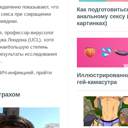
еделенно показывают, что
Как подготовитьс
 секса при сокращении
анальному сексу 
 медики.
картинках)
я, профессор-вирусолог
жа Лондона (UCL), хотя
т наибольшую степень
 результаты исследования
.
ВИЧ-инфекцией, пройти
Иллюстрированн
гей-камасутра
трахом