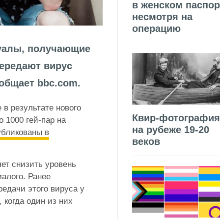
в женском паспор
несмотря на
операцию
уалы, получающие
передают вирус
общает bbc.com.
 в результате нового
Квир-фотография
 1000 гей-пар на
на рубеже 19-20
убликованы в
веков
ет снизить уровень
малого. Ранее
едачи этого вируса у
 когда один из них