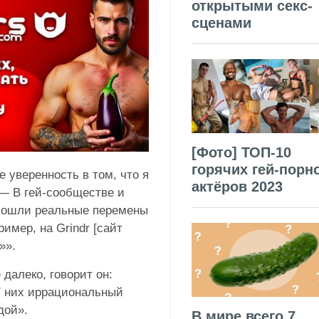
открытыми секс-
сценами
[Фото] ТОП-10
горячих гей-порн
е уверенность в том, что я
актёров 2023
 — В гей-сообществе и
изошли реальные перемены
имер, на Grindr [сайт
»».
далеко, говорит он:
 У них иррациональный
дой».
В мире всего 7