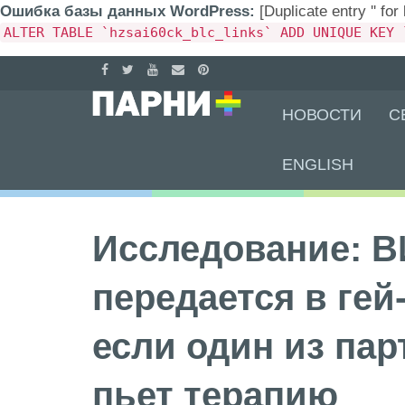
Ошибка базы данных WordPress:
[Duplicate entry '' for
ALTER TABLE `hzsai60ck_blc_links` ADD UNIQUE KEY 
Skip
НОВОСТИ
С
to
content
ENGLISH
Исследование: В
передается в гей
если один из па
пьет терапию