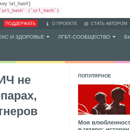
 key 'url_hash']
`url_hash` (`url_hash`)
ПОДДЕРЖАТЬ
О ПРОЕКТЕ
СТАТЬ АВТОРОМ
ЕКС И ЗДОРОВЬЕ
ЛГБТ-СООБЩЕСТВО
Б
ИЧ не
ПОПУЛЯРНОЕ
-парах,
ртнеров
Моя влюбленнос
в гетеро: истории