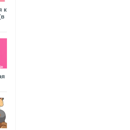
я к
(в
ая