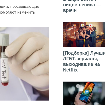
видов пениса —
зации, просвещающие
врачи
 помогают изменить
[Подборка] Лучш
ЛГБТ-сериалы,
выходившие на
Netflix