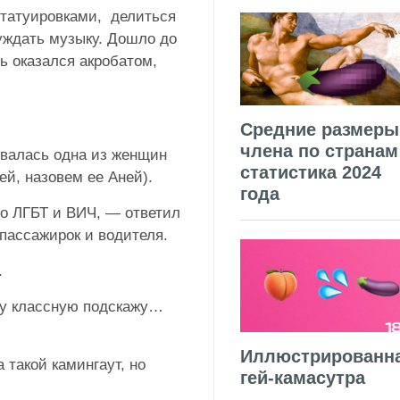
 татуировками, делиться
уждать музыку. Дошло до
ль оказался акробатом,
Средние размеры
члена по странам
овалась одна из женщин
статистика 2024
ей, назовем ее Аней).
года
о ЛГБТ и ВИЧ, — ответил
пассажирок и водителя.
.
ему классную подскажу…
Иллюстрированн
 такой камингаут, но
гей-камасутра