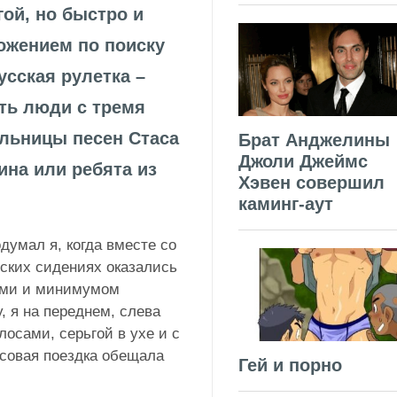
гой, но быстро и
ожением по поиску
усская рулетка –
ать люди с тремя
льницы песен Стаса
Брат Анджелины
Джоли Джеймс
на или ребята из
Хэвен совершил
каминг-аут
думал я, когда вместе со
рских сидениях оказались
ами и минимумом
, я на переднем, слева
осами, серьгой в ухе и с
совая поездка обещала
Гей и порно