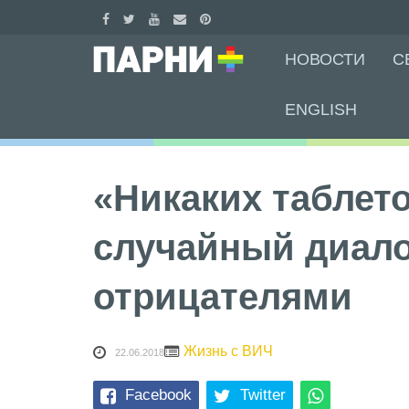
Skip
НОВОСТИ
С
to
content
ENGLISH
«Никаких таблето
случайный диало
отрицателями
Жизнь с ВИЧ
22.06.2018
Facebook
Twitter