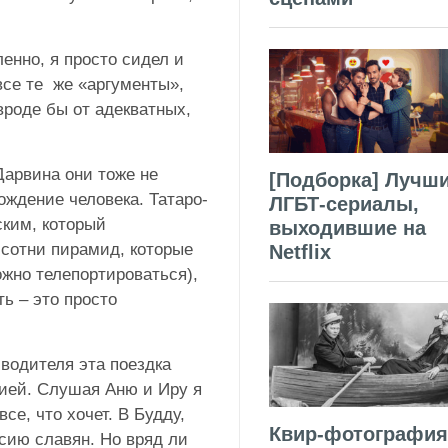
енно, я просто сидел и
все те же «аргументы»,
вроде бы от адекватных,
Дарвина они тоже не
[Подборка] Лучш
хождение человека. Татаро-
ЛГБТ-сериалы,
ским, который
выходившие на
 сотни пирамид, которые
Netflix
ожно телепортироваться),
ь – это просто
 водителя эта поездка
ией. Слушая Аню и Иру я
се, что хочет. В Будду,
Квир-фотография
сию славян. Но вряд ли