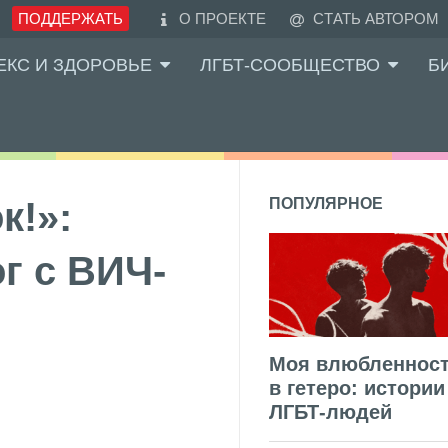
ПОДДЕРЖАТЬ
О ПРОЕКТЕ
СТАТЬ АВТОРОМ
ЕКС И ЗДОРОВЬЕ
ЛГБТ-СООБЩЕСТВО
Б
к!»:
ПОПУЛЯРНОЕ
г с ВИЧ-
Моя влюбленнос
в гетеро: истории
ЛГБТ-людей