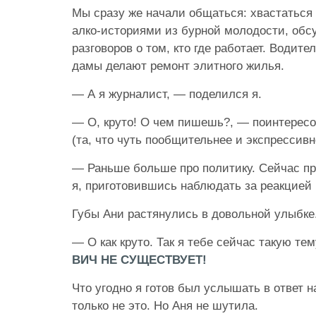
Мы сразу же начали общаться: хвастаться
алко-историями из бурной молодости, обс
разговоров о том, кто где работает. Водите
дамы делают ремонт элитного жилья.
— А я журналист, — поделился я.
— О, круто! О чем пишешь?, — поинтерес
(та, что чуть пообщительнее и экспрессивн
— Раньше больше про политику. Сейчас пр
я, приготовившись наблюдать за реакцией 
Губы Ани растянулись в довольной улыбке
— О как круто. Так я тебе сейчас такую т
ВИЧ НЕ СУЩЕСТВУЕТ!
Что угодно я готов был услышать в ответ на
только не это. Но Аня не шутила.