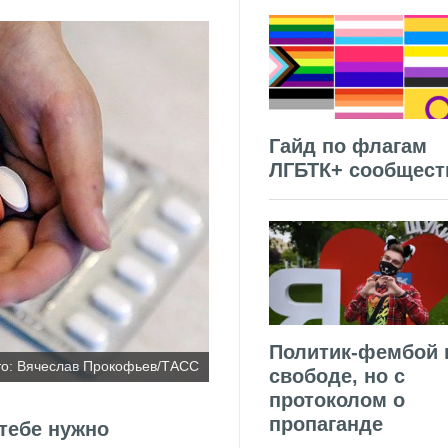
Гайд по флагам
ЛГБТК+ сообщест
Политик-фембой 
о: Вячеслав Прокофьев/ТАСС
свободе, но с
протоколом о
пропаганде
 тебе нужно