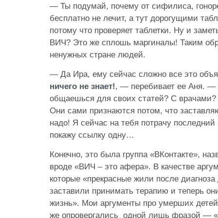
— Ты подумай, почему от сифилиса, гоноре
бесплатно не лечит, а тут дорогущими таб
потому что проверяет таблетки. Ну и заметь
ВИЧ? Это же сплошь маргиналы! Таким обр
ненужных стране людей.
— Да Ира, ему сейчас сложно все это объ
ничего не знает!
, — перебивает ее Аня. — 
общаешься для своих статей? С врачами? 
Они сами признаются потом, что заставляю
надо! Я сейчас на тебя потрачу последний
покажу ссылку одну…
Конечно, это была группа «ВКонтакте», наз
вроде «ВИЧ – это афера». В качестве аргу
которые «прекрасные жили после диагноза д
заставили принимать терапию и теперь он
жизнь». Мои аргументы про умерших детей
же опровергались одной лишь фразой — «Т