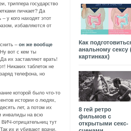
и, триппера государство
летками пичкает? Да
 – у кого находят этот
азом, избавляются от
Как подготовитьс
яснить –
он же вообще
анальному сексу 
Ну вот с кем ты
картинках)
Да их заставляют врать!
т! Никаких таблеток не
 заряд телефона, но
вание которой было что-то
ментов истории о людях,
есять лет, а потом их
8 гей ретро
и инвалиды на всю
фильмов с
 ВИЧ-отрицательниц тут
открытыми секс-
ак их и убивают врачи,
сценами