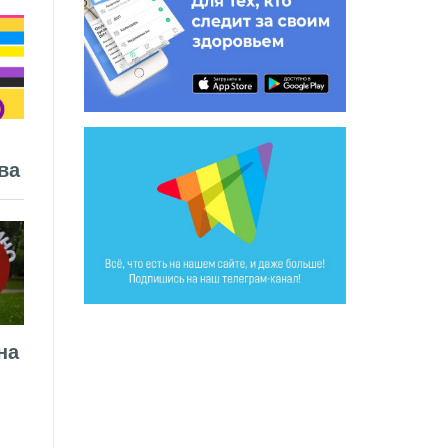
ва
на