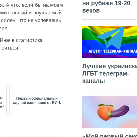
на рубеже 19-20
я. А что, если бы на моем
веков
ложительный и внушаемый
 силен, что не успеваешь
ми».
 Иначе статистика
ыситься.
Лучшие украинск
ЛГБТ телеграм-
каналы
ИЧ
Первый официальный
я
случай излечения от ВИЧ.
ая?
«Мой первый секс