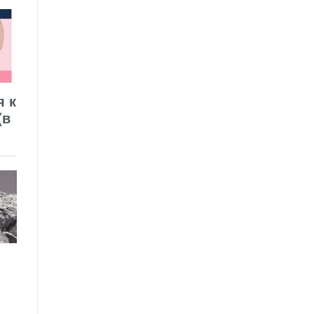
я к
(в