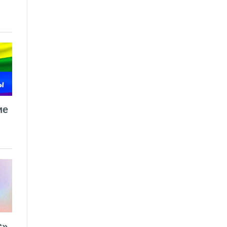
ие
».