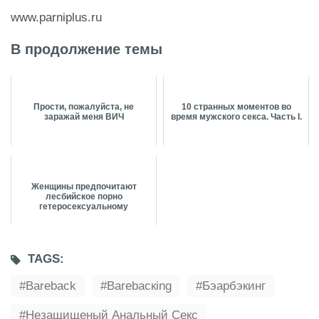
www.parniplus.ru
В продолжение темы
Прости, пожалуйста, не
10 странных моментов во
заражай меня ВИЧ
время мужского секса. Часть I.
Женщины предпочитают
лесбийское порно
гетеросексуальному
TAGS:
Bareback
Barebacкing
Бэарбэкинг
Незащищеный Анальный Секс