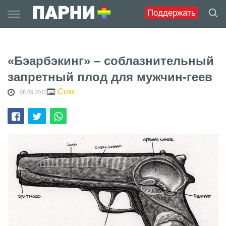
Skip
Поддержать
to
content
«Бэарбэкинг» – соблазнительный
запретный плод для мужчин-геев
Секс
08.09.2013