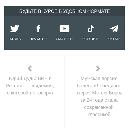
БУДЬТЕ В КУРСЕ В УДОБНОМ ФОРМАТЕ
ЧИТАТЬ
НРАВИТСЯ
СМОТРЕТЬ
ВСТУПИТЬ
ЧИТАТЬ
Юрий Дудь: ВИЧ в
Мужская версия
России — эпидемия,
балета «Лебединое
о которой не говорят
озеро» Мэтью Борна
за 24 года стала
современной
классикой