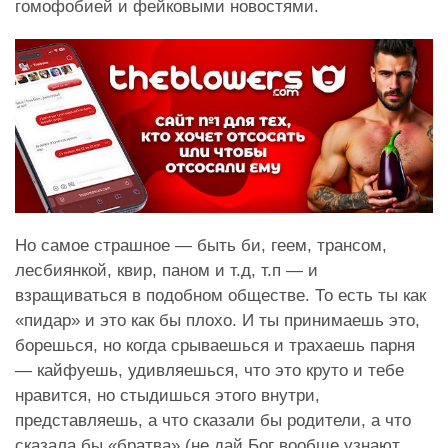
гомофобией и фейковыми новостями.
Но самое страшное — быть би, геем, трансом,
лесбиянкой, квир, паном и т.д, т.п — и
взращиваться в подобном обществе. То есть ты как
«пидар» и это как бы плохо. И ты принимаешь это,
борешься, но когда срываешься и трахаешь парня
— кайфуешь, удивляешься, что это круто и тебе
нравится, но стыдишься этого внутри,
представляешь, а что сказали бы родители, а что
сказала бы «братва» (не дай Бог вообще узнают,