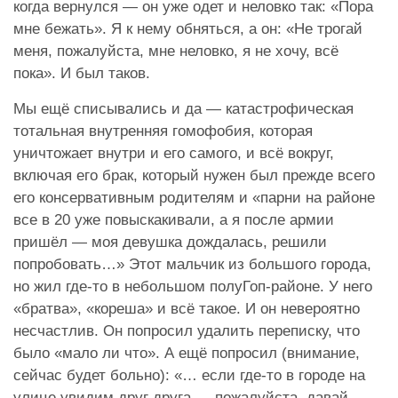
когда вернулся — он уже одет и неловко так: «Пора
мне бежать». Я к нему обняться, а он: «Не трогай
меня, пожалуйста, мне неловко, я не хочу, всё
пока». И был таков.
Мы ещё списывались и да — катастрофическая
тотальная внутренняя гомофобия, которая
уничтожает внутри и его самого, и всё вокруг,
включая его брак, который нужен был прежде всего
его консервативным родителям и «парни на районе
все в 20 уже повыскакивали, а я после армии
пришёл — моя девушка дождалась, решили
попробовать…» Этот мальчик из большого города,
но жил где-то в небольшом полуГоп-районе. У него
«братва», «кореша» и всё такое. И он невероятно
несчастлив. Он попросил удалить переписку, что
было «мало ли что». А ещё попросил (внимание,
сейчас будет больно): «… если где-то в городе на
улице увидим друг друга — пожалуйста, давай