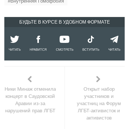
Внутренняя Гомофобия
БУДЬТЕ В КУРСЕ В УДОБНОМ ФОРМАТЕ
ЧИТАТЬ
НРАВИТСЯ
СМОТРЕТЬ
ВСТУПИТЬ
ЧИТАТЬ
Ники Минаж отменила
Открыт набор
концерт в Саудовской
участников и
Аравии из-за
участниц на Форум
нарушений прав ЛГБТ
ЛГБТ-активисток и
активистов