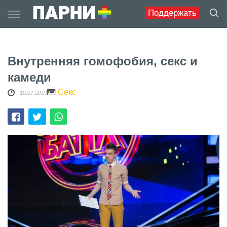
Skip
Поддержать
to
content
Внутренняя гомофобия, секс и
камеди
Секс
10.07.2019