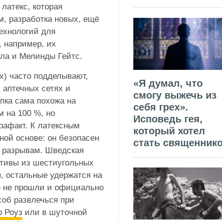
латекс, которая
м, разработка новых, ещё
ехнологий для
, например, их
ла и Мелинды Гейтс.
x) часто подделывают,
«Я думал, что
 аптечных сетях и
смогу выжечь из
пка сама похожа на
себя грех».
м на 100 %, но
Исповедь гея,
трафакт. К латексным
который хотел
ной основе: он безопасен
стать священник
я разрывам. Шведская
тивы из шестиугольных
, остальные удержатся на
ё не прошли и официально
соб развлечься при
 Роуз
или в шуточной