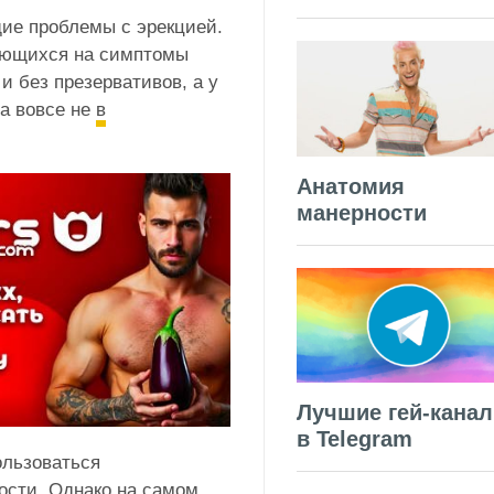
ие проблемы с эрекцией.
лующихся на симптомы
 без презервативов, а у
ма вовсе не
в
Анатомия
манерности
Лучшие гей-кана
в Telegram
ользоваться
ости. Однако на самом