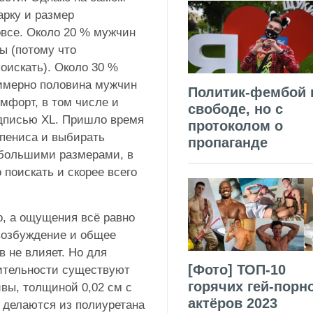
арку и размер
овсе. Около 20 % мужчин
ы (потому что
оискать). Около 30 %
римерно половина мужчин
Политик-фембой 
мфорт, в том числе и
свободе, но с
адписью XL. Пришло время
протоколом о
 пениса и выбирать
пропаганде
 большими размерами, в
 поискать и скорее всего
о, а ощущения всё равно
 возбуждение и общее
 не влияет. Но для
[Фото] ТОП-10
ительности существуют
горячих гей-порн
вы, толщиной 0,02 см с
актёров 2023
 делаются из полиуретана