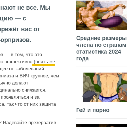
нают не все. Мы
кцию — с
режёт вас от
Средние размеры
юрпризов.
члена по странам
статистика 2024
 — в том, что это
года
но эффективно
(опять же
е от заболеваний.
ониаза и ВИЧ крупнее, чем
бычно делают
динально снижается.
 проявляться и за
а, так что от них защита
Гей и порно
? Надевайте презерватив