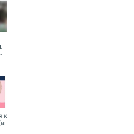
1
-
я к
(в