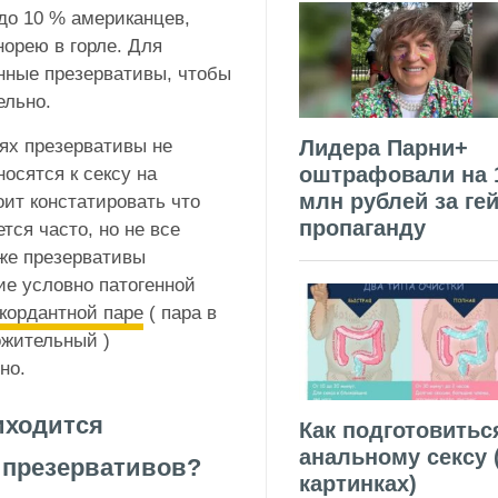
до 10 % американцев,
норею в горле. Для
нные презервативы, чтобы
ельно.
ях презервативы не
Лидера Парни+
оштрафовали на 
носятся к сексу на
млн рублей за гей
ит констатировать что
пропаганду
тся часто, но не все
кже презервативы
ие условно патогенной
кордантной паре
( пара в
ожительный )
но.
иходится
Как подготовитьс
анальному сексу 
 презервативов?
картинках)