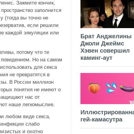
пенис. Зажмите кончик,
о пространство заполнится
у (тогда вы точно не
презерватив, если решили
ле каждой эякуляции или
Брат Анджелины
Джоли Джеймс
Хэвен совершил
тивы, потому что те
каминг-аут
 поведением. Но на самом
 использовать для секса
ния не превратятся в
изы. В России миллион
торых понятия не имеют о
 защищают нас от
руют наше легкомыслие.
Иллюстрированн
и любом виде секса,
гей-камасутра
 инфекции слабо
лизистых и охотно