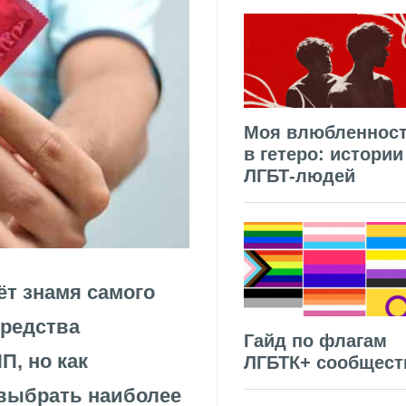
Моя влюбленнос
в гетеро: истории
ЛГБТ-людей
ёт знамя самого
средства
Гайд по флагам
П, но как
ЛГБТК+ сообщест
 выбрать наиболее