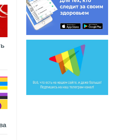
ть
ва