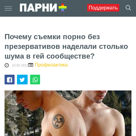
Skip
Поддержать
to
content
Почему съемки порно без
презервативов наделали столько
шума в гей сообществе?
Профилактика
10.02.2011