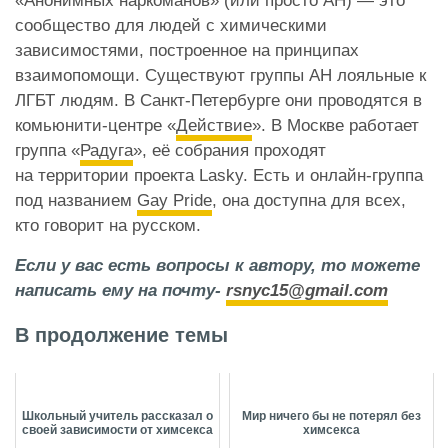
«Анонимных наркоманов» (или просто АН) — это
сообщество для людей с химическими
зависимостями, построенное на принципах
взаимопомощи. Существуют группы АН лояльные к
ЛГБТ людям. В Санкт-Петербурге они проводятся в
комьюнити-центре «
Действие
». В Москве работает
группа «
Радуга
», её собрания проходят
на территории проекта Lasky. Есть и онлайн-группа
под названием
Gay Pride
, она доступна для всех,
кто говорит на русском.
Если у вас есть вопросы к автору, то можете
написать ему на почту-
rsnyc15@gmail.com
В продолжение темы
Школьный учитель рассказал о
Мир ничего бы не потерял без
своей зависимости от химсекса
химсекса