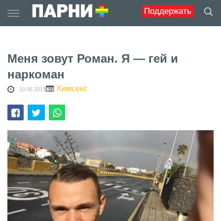
Skip
Поддержать
to
content
Меня зовут Роман. Я — гей и
наркоман
Химсекс
20.06.2019