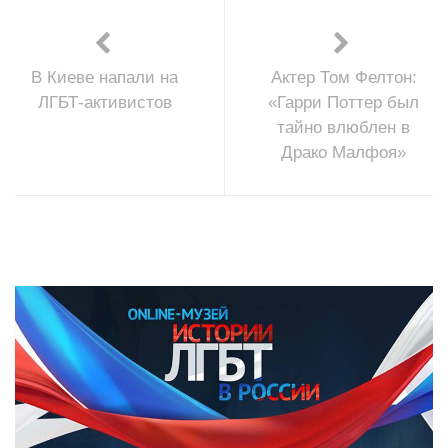
В Киеве напали на
Актер Том Фелтон:
ЛГБТ-активистов
«Гарри Поттер был
тайно влюблен в
Драко Малфоя»