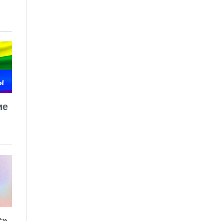
ие
».