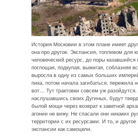
История Московии в этом плане имеет друг
она про другое. Экспансия, топливом для 
человеческий ресурс, до поры казавшийся
поглощая, подкупая, выжигая, соблазняя в
выросла в одну из самых больших империй
пика, потом начала загибаться, пережила н
вот… Тут трактовки совсем уж разойдутся.
наслушавшись своих Дугиных, будут тверд
былой мощи через возврат к заветной архаи
агонии не вижу. Не спасали они никаких ру
территории с их ресурсами. И то, и другое
экспансии как самоцели.