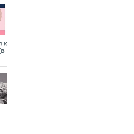
я к
(в