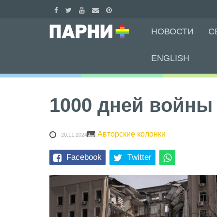
Skip
НОВОСТИ
С
to
content
ENGLISH
1000 дней войны
Авторские колонки
20.11.2024
Facebook
Twitter