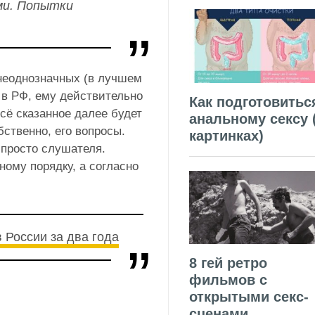
ми. Попытки
 неоднозначных (в лучшем
 в РФ, ему действительно
Как подготовитьс
сё сказанное далее будет
анальному сексу 
бственно, его вопросы.
картинках)
 просто слушателя.
ному порядку, а согласно
 России за два года
8 гей ретро
фильмов с
открытыми секс-
сценами