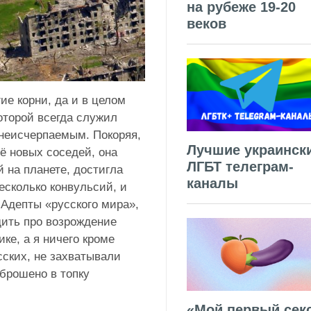
на рубеже 19-20
веков
ие корни, да и в целом
которой всегда служил
 неисчерпаемым. Покоряя,
Лучшие украинск
сё новых соседей, она
ЛГБТ телеграм-
 на планете, достигла
каналы
есколько конвульсий, и
 Адепты «русского мира»,
ить про возрождение
ке, а я ничего кроме
сских, не захватывали
 брошено в топку
«Мой первый секс