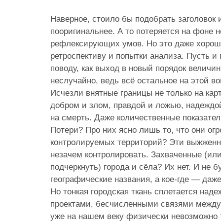
Наверное, стоило бы подобрать заголовок 
пооригинальнее. А то потеряется на фоне н
рефлексирующих умов. Но это даже хорошо
ретроспективу и попытки анализа. Пусть и
поводу, как выход в новый порядок величи
неслучайно, ведь всё остальное на этой в
Исчезли внятные границы не только на кар
добром и злом, правдой и ложью, надеждо
на смерть. Даже количественные показате
Потери? Про них ясно лишь то, что они о
контролируемых территорий? Эти выжженн
незачем контролировать. Захваченные (ил
подчеркнуть) города и сёла? Их нет. И не б
географические названия, а кое-где — даже
Но тонкая городская ткань сплетается над
проектами, бесчисленными связями между
уже на нашем веку физически невозможно 