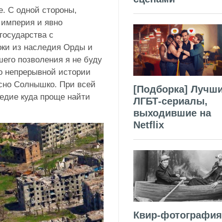
. С одной стороны,
 империя и явно
государства с
оки из наследия Орды и
шего позволения я не буду
о непрерывной истории
сно Солнышко. При всей
[Подборка] Лучш
ледие куда проще найти
ЛГБТ-сериалы,
выходившие на
Netflix
Квир-фотография