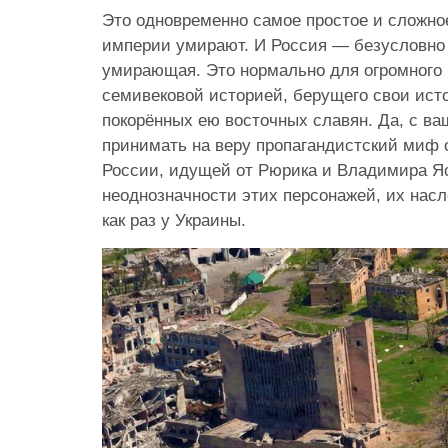
Это одновременно самое простое и сложное
империи умирают. И Россия — безусловно
умирающая. Это нормально для огромного 
семивековой историей, берущего свои ист
покорённых ею восточных славян. Да, с ва
принимать на веру пропагандистский миф 
России, идущей от Рюрика и Владимира Я
неоднозначности этих персонажей, их нас
как раз у Украины.