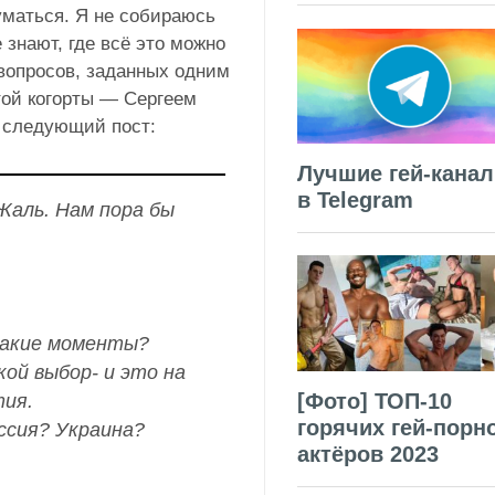
уматься. Я не собираюсь
нают, где всё это можно
 вопросов, заданных одним
той когорты — Сергеем
 следующий пост:
Лучшие гей-кана
в Telegram
Жаль. Нам пора бы
какие моменты?
ой выбор- и это на
[Фото] ТОП-10
тия.
горячих гей-порн
ссия? Украина?
актёров 2023