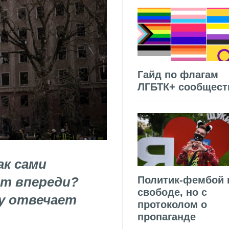
Гайд по флагам
ЛГБТК+ сообщест
ак сами
ёт впереди?
Политик-фембой 
свободе, но с
у отвечает
протоколом о
пропаганде