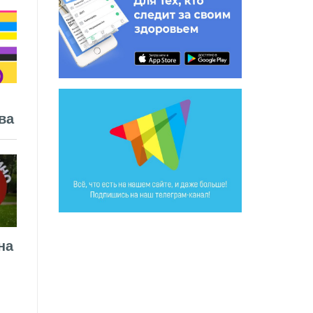
ва
на