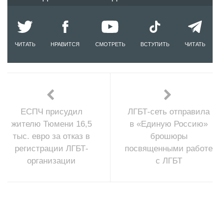
ЧИТАТЬ
НРАВИТСЯ
СМОТРЕТЬ
ВСТУПИТЬ
ЧИТАТЬ
ЕСПЧ присудил
ЛГБТ-сеть отправила
жителю Тюмени 16,5
в «Единую Россию»
тыс. евро за отказ в
брошюры
регистрации ЛГБТ-
посвященными работе
организации
с ЛГБТ