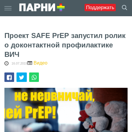
Skip
Поддержать
to
content
Проект SAFE PrEP запустил ролик
о доконтактной профилактике
ВИЧ
Видео
16.07.2019