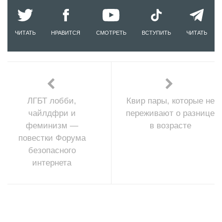
ЧИТАТЬ
НРАВИТСЯ
СМОТРЕТЬ
ВСТУПИТЬ
ЧИТАТЬ
ЛГБТ лобби,
Квир пары, которые не
чайлдфри и
переживают о разнице
феминизм —
в возрасте
повестки Форума
безопасного
интернета