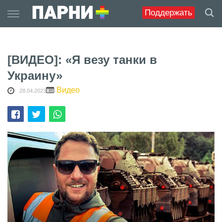
Skip
Поддержать
to
content
[ВИДЕО]: «Я везу танки в
Украину»
Видео
28.04.2023