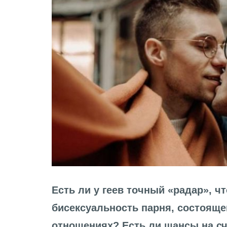
Есть ли у геев точный «радар», ч
бисексуальность парня, состоящег
отношениях? Есть ли шансы на сч