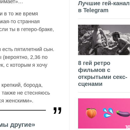
онимает»…
Лучшие гей-кана
в Telegram
и в то же время
акая-то странная
сли ты в гетеро-браке,
я есть пятилетний сын.
(вероятно, 2,36 по
8 гей ретро
к, с которым я хочу
фильмов с
открытыми секс-
сценами
крепкий, борода,
я также не стесняюсь
ся женскими».
 мы другие»