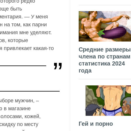
которого редко
още быть
ментария. — У меня
 на том, как парни
нимания мне уделяют.
ов, которые
я привлекает какая-то
Средние размеры
члена по странам
статистика 2024
года
выборе мужчин, –
ю в магазине
олосами, кожей,
Гей и порно
скидку по месту