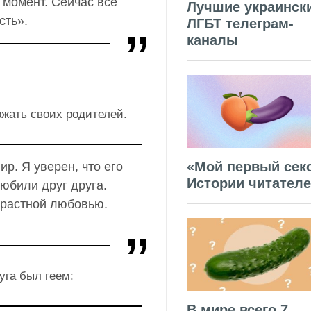
 момент. Сейчас все
Лучшие украинск
сть».
ЛГБТ телеграм-
каналы
ржать своих родителей.
«Мой первый секс
ир. Я уверен, что его
Истории читател
юбили друг друга.
трастной любовью.
уга был геем:
В мире всего 7