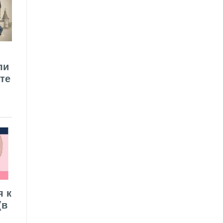
ли
те
я к
(в