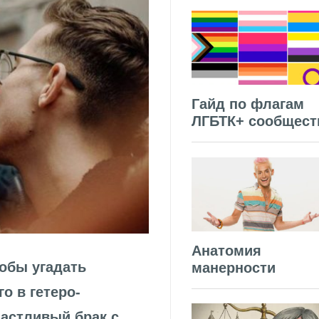
Гайд по флагам
ЛГБТК+ сообщест
Анатомия
тобы угадать
манерности
о в гетеро-
астливый брак с