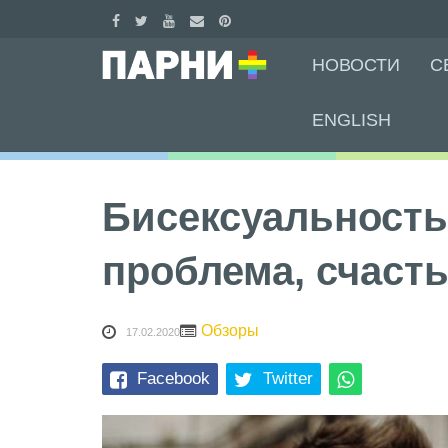
Skip
НОВОСТИ
С
to
content
ENGLISH
Бисексуальность
проблема, счаст
Обзоры
17.02.2020
Facebook
Twitter