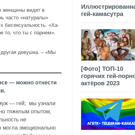
Иллюстрированн
е женщины видят в
гей-камасутра
нь часто «натуралы»
х бисексуальность. «Ха-
е то, что ты с парнем».
 другая девушка. – «Мы
[Фото] ТОП-10
горячих гей-порн
к все — можно отнести
актёров 2023
в.
муж — гей; мы узнали
ьно тяжелым опытом,
альность не
то могла эмоционально