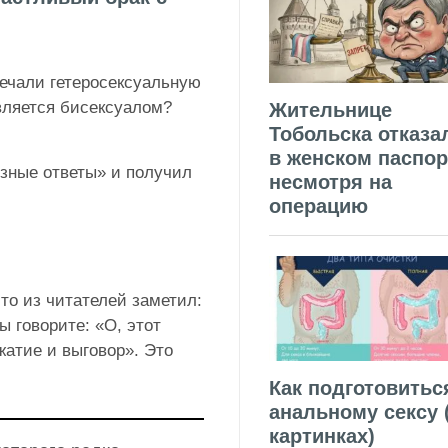
речали гетеросексуальную
является бисексуалом?
Жительнице
Тобольска отказа
в женском паспор
езные ответы» и получил
несмотря на
операцию
то из читателей заметил:
ы говорите: «О, этот
жатие и выговор». Это
Как подготовитьс
анальному сексу 
картинках)