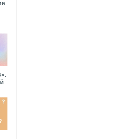
ие
».
ей