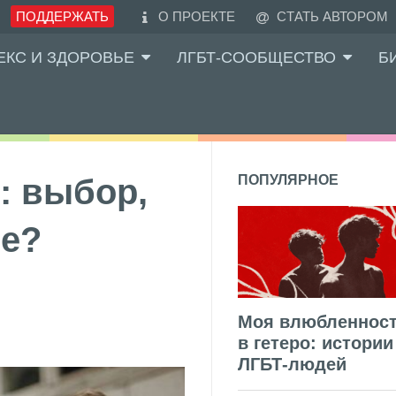
ПОДДЕРЖАТЬ
О ПРОЕКТЕ
СТАТЬ АВТОРОМ
ЕКС И ЗДОРОВЬЕ
ЛГБТ-СООБЩЕСТВО
Б
: выбор,
ПОПУЛЯРНОЕ
ье?
Моя влюбленнос
в гетеро: истории
ЛГБТ-людей