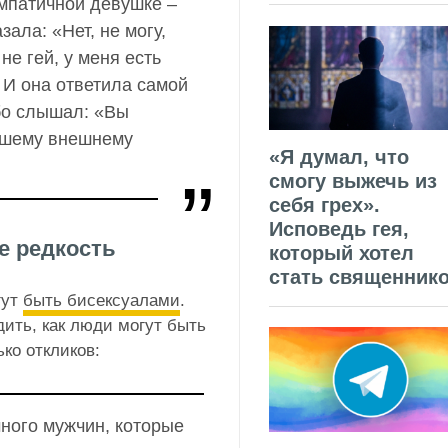
импатичной девушке –
зала: «Нет, не могу,
 не гей, у меня есть
 И она ответила самой
бо слышал: «Вы
вашему внешнему
«Я думал, что
смогу выжечь из
себя грех».
Исповедь гея,
е редкость
который хотел
стать священник
гут
быть бисексуалами
.
ить, как люди могут быть
ко откликов:
много мужчин, которые